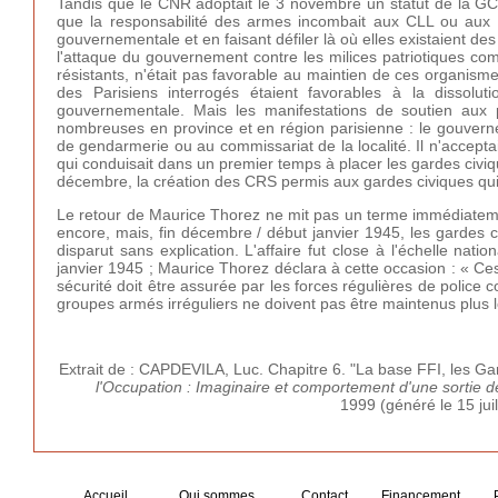
Tandis que le CNR adoptait le 3 novembre un statut de la GCR
que la responsabilité des armes incombait aux CLL ou aux m
gouvernementale et en faisant défiler là où elles existaient des
l'attaque du gouvernement contre les milices patriotiques co
résistants, n'était pas favorable au maintien de ces organis
des Parisiens interrogés étaient favorables à la dissolu
gouvernementale. Mais les manifestations de soutien aux
nombreuses en province et en région parisienne : le gouver
de gendarmerie ou au commissariat de la localité. Il n'accept
qui conduisait dans un premier temps à placer les gardes civiq
décembre, la création des CRS permis aux gardes civiques qui l
Le retour de Maurice Thorez ne mit pas un terme immédiateme
encore, mais, fin décembre / début janvier 1945, les gardes 
disparut sans explication. L'affaire fut close à l'échelle na
janvier 1945 ; Maurice Thorez déclara à cette occasion : « Ces
sécurité doit être assurée par les forces régulières de police c
groupes armés irréguliers ne doivent pas être maintenus plus
Extrait de : CAPDEVILA, Luc. Chapitre 6. "La base FFI, les Gar
l'Occupation : Imaginaire et comportement d'une sortie 
1999 (généré le 15 jui
Accueil
Qui sommes
Contact
Financement