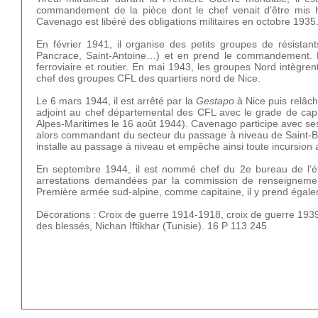
commandement de la pièce dont le chef venait d’être mis 
Cavenago est libéré des obligations militaires en octobre 1935
En février 1941, il organise des petits groupes de résistant
Pancrace, Saint-Antoine…) et en prend le commandement. Le
ferroviaire et routier. En mai 1943, les groupes Nord intègr
chef des groupes CFL des quartiers nord de Nice.
Le 6 mars 1944, il est arrêté par la
Gestapo
à Nice puis relâc
adjoint au chef départemental des CFL avec le grade de ca
Alpes-Maritimes le 16 août 1944). Cavenago participe avec ses
alors commandant du secteur du passage à niveau de Saint-Bar
installe au passage à niveau et empêche ainsi toute incursion a
En septembre 1944, il est nommé chef du 2e bureau de l’é
arrestations demandées par la commission de renseignemen
Première armée sud-alpine, comme capitaine, il y prend éga
Décorations : Croix de guerre 1914-1918, croix de guerre 1939-
des blessés, Nichan Iftikhar (Tunisie). 16 P 113 245