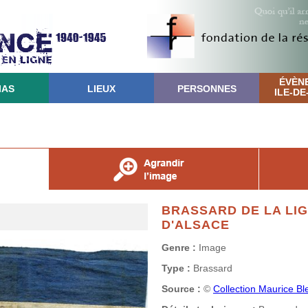
ÉVÈN
IAS
LIEUX
PERSONNES
ILE-D
BRASSARD DE LA LI
D'ALSACE
Genre :
Image
Type :
Brassard
Source :
©
Collection Maurice Bl