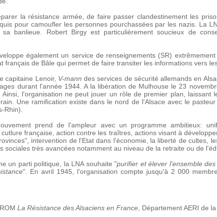
de.
réparer la résistance armée, de faire passer clandestinement les pri
maquis pour camoufler les personnes pourchassées par les nazis. La LN
sa banlieue. Robert Birgy est particulièrement soucieux de conse
développe également un service de renseignements (SR) extrêmement p
 français de Bâle qui permet de faire transiter les informations vers les 
e capitaine Lenoir,
V-mann
des services de sécurité allemands en Alsa
avages durant l'année 1944. A la libération de Mulhouse le 23 novembre
insi, l'organisation ne peut jouer un rôle de premier plan, laissant le
rain. Une ramification existe dans le nord de l'Alsace avec le pasteur
s-Rhin).
mouvement prend de l'ampleur avec un programme ambitieux: unifi
 cutlure française, action contre les traîtres, actions visant à développ
ovinces", intervention de l'Etat dans l'économie, la liberté de cultes, l
 sociales très avancées notamment au niveau de la retraite ou de l'éd
e un parti politique, la LNA souhaite "
purifier et élever l'ensemble des
sistance
". En avril 1945, l'organisation compte jusqu'à 2 000 membre
-ROM
La Résistance des Alsaciens en France
, Département AERI de la