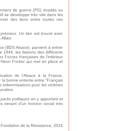
sonniers de guerre (PG) évadés ou
A se développe très vite dans les
rver des liens entre toutes ces
récieux. Un lien est trouvé avec
Alliés.
ce (BDS Alsace), parvient à entrer
 1944, les liaisons des différents
s Forces françaises de l'intérieur
 Henri Fricker qui met en place et
cation de l'Alsace à la France,
er la bonne entente entre "Français
es indemnisations pour les victimes
ucation.
 partis politiques en y apportant et
s venant d'un horizon social très
 Fondation de la Résistance, 2016