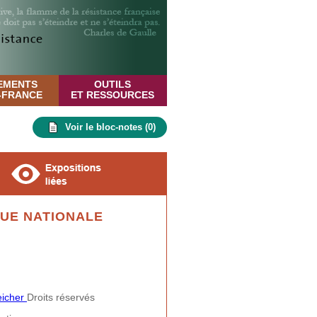
EMENTS
OUTILS
E-FRANCE
ET RESSOURCES
Voir le bloc-notes (
0
)
GUE NATIONALE
eicher
Droits réservés