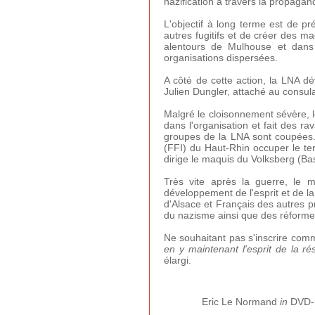
nazification à travers la propagan
L'objectif à long terme est de p
autres fugitifs et de créer des 
alentours de Mulhouse et dans 
organisations dispersées.
A côté de cette action, la LNA 
Julien Dungler, attaché au consulat
Malgré le cloisonnement sévère, l
dans l'organisation et fait des r
groupes de la LNA sont coupées. A
(FFI) du Haut-Rhin occuper le ter
dirige le maquis du Volksberg (Ba
Très vite après la guerre, le 
développement de l'esprit et de la
d'Alsace et Français des autres pr
du nazisme ainsi que des réformes
Ne souhaitant pas s'inscrire comm
en y maintenant l'esprit de la ré
élargi.
Eric Le Normand
in
DVD