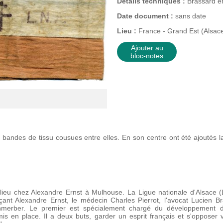
Détails techniques :
Brassard en
Date document :
sans date
Lieu :
France - Grand Est (Alsac
Ajouter au
bloc-notes
s bandes de tissu cousues entre elles. En son centre ont été ajoutés la
lieu chez Alexandre Ernst à Mulhouse. La Ligue nationale d'Alsace 
ant Alexandre Ernst, le médecin Charles Pierrot, l'avocat Lucien B
hmerber. Le premier est spécialement chargé du développement de
s en place. Il a deux buts, garder un esprit français et s'opposer 