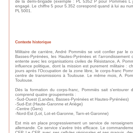
de la demi-brigade (exemple : PL 5352 P pour Pommiès L p
engagé. Le chiffre 5 pour 5.352 corespond quand à lui au num
PL 5001.
Contexte historique
Militaire de carrière, André Pommiès se voit confier par le 
Basses-Pyrénées, les Hautes-Pyrénées et l'arrondissement 
entente avec les organisations civiles de Résistance, A. Pom
influence politique, dont la mission est purement militaire :
jours après l'Occupation de la zone libre, le corps-franc Pom
centre de transmissions à Toulouse. Le même mois, A. Pomm
Toulouse.
Dès la formation du corps-franc, Pommiès sait s'entourer 
comprend quatre groupements :
-Sud-Ouest (Landes, Basses-Pyrénées et Hautes-Pyrénées)
-Sud-Est (Haute-Garonne et Ariège)
-Centre (Gers)
-Nord-Est (Lot, Lot-et-Garonne, Tarn-et-Garonne)
Est mis en place progressivement un service de renseigneme
allemande. Ce service s'avère très efficace. Le commandement 
CFP. Le CFP, avec ses cellules régionales et ses maquis, de