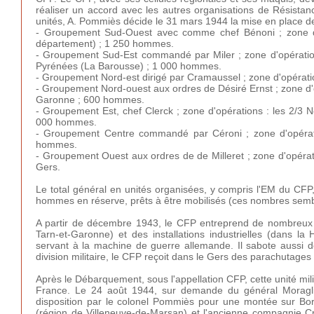
réaliser un accord avec les autres organisations de Résistan
unités, A. Pommiès décide le 31 mars 1944 la mise en place 
- Groupement Sud-Ouest avec comme chef Bénoni ; zone d'o
département) ; 1 250 hommes.
- Groupement Sud-Est commandé par Miler ; zone d'opérations
Pyrénées (La Barousse) ; 1 000 hommes.
- Groupement Nord-est dirigé par Cramaussel ; zone d'opérati
- Groupement Nord-ouest aux ordres de Désiré Ernst ; zone d'o
Garonne ; 600 hommes.
- Groupement Est, chef Clerck ; zone d'opérations : les 2/3
N
000 hommes.
- Groupement Centre commandé par Céroni ; zone d'opérati
hommes.
- Groupement Ouest aux ordres de de Milleret ; zone d'opérati
Gers.
Le total général en unités organisées, y compris l'EM du CFP,
hommes en réserve, prêts à être mobilisés (ces nombres semb
A partir de décembre 1943, le CFP entreprend de nombreux s
Tarn-et-Garonne) et des installations industrielles (dans 
servant à la machine de guerre allemande. Il sabote aussi d
division militaire, le CFP reçoit dans le Gers des parachutag
Après le Débarquement, sous l'appellation CFP, cette unité mili
France. Le 24 août 1944, sur demande du général Moraglia 
disposition par le colonel Pommiès pour une montée sur Bo
(région de Villeneuve-de-Marsan) et l'ancienne compagnie