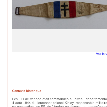
Voir le 
Contexte historique
Les FFI de Vendée était commandés au niveau départemental pa
4 août 1944 du lieutenant-colonel Kinley, responsable militai
sa nomination, les FFI de Vendée ne dispose de presqu'aucun 