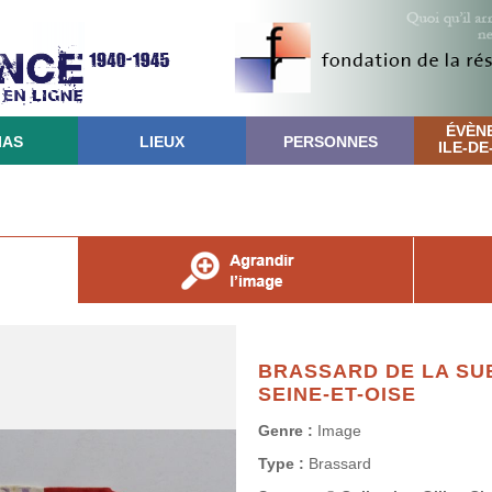
ÉVÈN
IAS
LIEUX
PERSONNES
ILE-D
BRASSARD DE LA SUB
SEINE-ET-OISE
Genre :
Image
Type :
Brassard