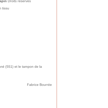
hapin
Droits réservés
 tissu
nné (551) et le tampon de la
Fabrice Bourrée