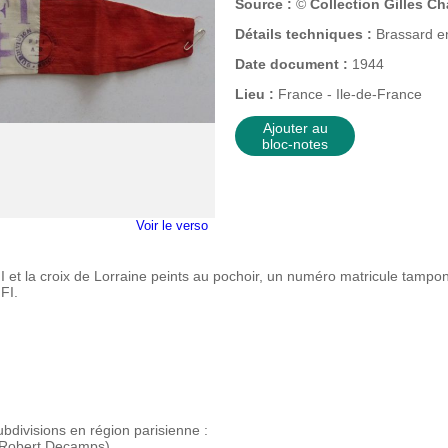
Source :
©
Collection Gilles C
Détails techniques :
Brassard en
Date document :
1944
Lieu :
France - Ile-de-France
Ajouter au
bloc-notes
Voir le verso
 et la croix de Lorraine peints au pochoir, un numéro matricule tampo
FI.
divisions en région parisienne :
 Robert Decamps)