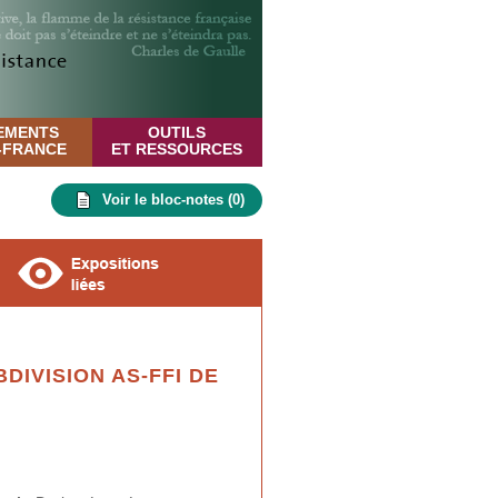
EMENTS
OUTILS
E-FRANCE
ET RESSOURCES
Voir le bloc-notes (
0
)
DIVISION AS-FFI DE