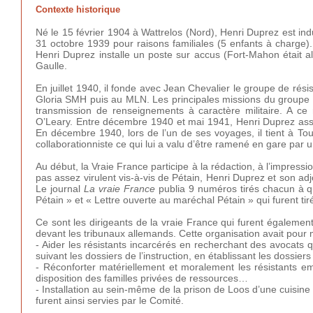
Contexte historique
Né le 15 février 1904 à Wattrelos (Nord), Henri Duprez est indus
31 octobre 1939 pour raisons familiales (5 enfants à charge
Henri Duprez installe un poste sur accus (Fort-Mahon était alo
Gaulle.
En juillet 1940, il fonde avec Jean Chevalier le groupe de ré
Gloria SMH puis au MLN. Les principales missions du groupe so
transmission de renseignements à caractère militaire. A ce
O’Leary. Entre décembre 1940 et mai 1941, Henri Duprez assur
En décembre 1940, lors de l’un de ses voyages, il tient à Tou
collaborationniste ce qui lui a valu d’être ramené en gare par
Au début, la Vraie France participe à la rédaction, à l’impressio
pas assez virulent vis-à-vis de Pétain, Henri Duprez et son ad
Le journal
La vraie France
publia 9 numéros tirés chacun à q
Pétain » et « Lettre ouverte au maréchal Pétain » qui furent tir
Ce sont les dirigeants de la vraie France qui furent également 
devant les tribunaux allemands. Cette organisation avait pour 
- Aider les résistants incarcérés en recherchant des avocats q
suivant les dossiers de l’instruction, en établissant les dossi
- Réconforter matériellement et moralement les résistants emp
disposition des familles privées de ressources…
- Installation au sein-même de la prison de Loos d’une cuisine 
furent ainsi servies par le Comité.