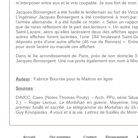
m’interposer entre eux et le vrai coupable. Je suis fort de mon
Jacques Bonsergent a été fusillé le lendemain au fort de Vinc
L’ingénieur Jacques Bonsergent a été condamné à mort par l
l’armée allemande. Il a été fusillé ce matin. » Selon un rapp
que de rares réflexions de la part des lecteurs ». Un autre r
Saint-Lazare, alors qu’elles lacéraient deux des affiches a
autres affiches furent lacérées, l’une 184 boulevard Saint-
déposés près d’une autre affiche (46 rue de Rennes) ». Entre
pour avoir lacéré ou maculé ces affiches.
Dans le Xe arrondissement de Paris, près de son domicile 3
Jacques Bonsergent. Une rue porte également son nom à Miss
Auteur
: Fabrice Bourrée pour le Maitron en ligne
Sources
:
DAVCC, Caen (Notes Thomas Pouty). – Arch. PPo, série Situati
2.). – Roger Leroux,
Le Morbihan en guerre
, Mayenne, Imp
premier fusillé et sacrifié
,
Le télégramme du Morbihan
du 16 
Guy Krivopissko,
A vous et à la vie. Lettres de fusillés du Mon
Accueil
Qui sommes
Contact
Financement