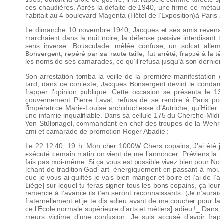
des chaudières. Après la défaite de 1940, une firme de métaux
habitait au 4 boulevard Magenta (Hôtel de l’Exposition)à Paris 
Le dimanche 10 novembre 1940, Jacques et ses amis revenaie
marchaient dans la nuit noire, la défense passive interdisant
sens inverse. Bousculade, mêlée confuse, un soldat alle
Bonsergent, repéré par sa haute taille, fut arrêté, frappé à la 
les noms de ses camarades, ce qu’il refusa jusqu’à son dernier s
Son arrestation tomba la veille de la première manifestation 
tard, dans ce contexte, Jacques Bonsergent devint le condam
frapper l’opinion publique. Cette occasion se présenta le
gouvernement Pierre Laval, refusa de se rendre à Paris pou
l’impératrice Marie-Louise archiduchesse d’Autriche, qu’Hitler 
une infamie inqualifiable. Dans sa cellule 175 du Cherche-Midi
Von Stülpnagel, commandant en chef des troupes de la Wehrmac
ami et camarade de promotion Roger Abadie :
Le 22.12.40, 19 h. Mon cher 1000W Chers copains, J’ai été 
exécuté demain matin on vient de me l’annoncer. Préviens la S
fais pas moi-même. Si ça vous est possible vivez bien pour Noë
[chant de tradition Gad’ art] énergiquement en passant à moi.
que je vous ai quittés je vais bien manger et boire et j’ai de l’
Liège] sur lequel tu feras signer tous les bons copains, ça leur
remercie à l’avance ils t’en seront reconnaissants. (Je n’aurai
fraternellement et je te dis adieu avant de me coucher pour la 
de l’École normale supérieure d’arts et métiers] adieu !_ Dans l
meurs victime d’une confusion. Je suis accusé d’avoir fr