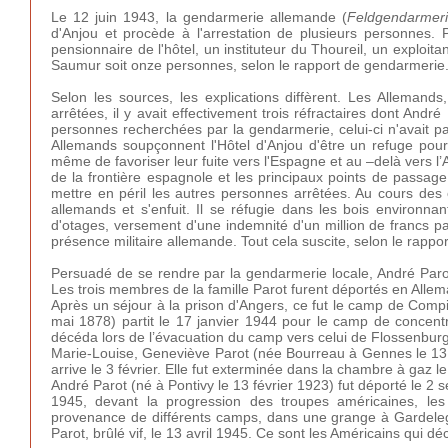
Le 12 juin 1943, la gendarmerie allemande (
Feldgendarmer
d'Anjou et procède à l'arrestation de plusieurs personnes. 
pensionnaire de l'hôtel, un instituteur du Thoureil, un exploi
Saumur soit onze personnes, selon le rapport de gendarmerie.
Selon les sources, les explications diffèrent. Les Allemand
arrêtées, il y avait effectivement trois réfractaires dont Andr
personnes recherchées par la gendarmerie, celui-ci n'avait 
Allemands soupçonnent l'Hôtel d'Anjou d'être un refuge pour 
même de favoriser leur fuite vers l'Espagne et au –delà vers l’A
de la frontière espagnole et les principaux points de passage
mettre en péril les autres personnes arrêtées. Au cours des
allemands et s'enfuit. Il se réfugie dans les bois environnan
d'otages, versement d'une indemnité d'un million de francs 
présence militaire allemande. Tout cela suscite, selon le rapp
Persuadé de se rendre par la gendarmerie locale, André Parot 
Les trois membres de la famille Parot furent déportés en Alle
Après un séjour à la prison d'Angers, ce fut le camp de Compi
mai 1878) partit le 17 janvier 1944 pour le camp de concentra
décéda lors de l’évacuation du camp vers celui de Flossenburg,
Marie-Louise, Geneviève Parot (née Bourreau à Gennes le 13 
arrive le 3 février. Elle fut exterminée dans la chambre à gaz 
André Parot (né à Pontivy le 13 février 1923) fut déporté le 2
1945, devant la progression des troupes américaines, le
provenance de différents camps, dans une grange à Gardelegen
Parot, brûlé vif, le 13 avril 1945. Ce sont les Américains qui dé