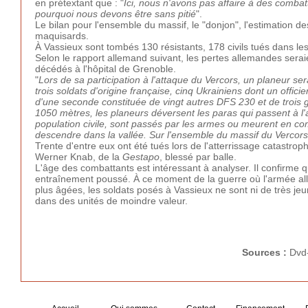
en prétextant que : "
Ici, nous n'avons pas affaire à des combatt
pourquoi nous devons être sans pitié
".
Le bilan pour l'ensemble du massif, le "donjon", l'estimation de
maquisards.
À Vassieux sont tombés 130 résistants, 178 civils tués dans le
Selon le rapport allemand suivant, les pertes allemandes serai
décédés à l'hôpital de Grenoble.
"
Lors de sa participation à l'attaque du Vercors, un planeur se
trois soldats d'origine française, cinq Ukrainiens dont un offici
d'une seconde constituée de vingt autres DFS 230 et de trois 
1050 mètres, les planeurs déversent les paras qui passent à l'
population civile, sont passés par les armes ou meurent en com
descendre dans la vallée. Sur l'ensemble du massif du Vercors
Trente d'entre eux ont été tués lors de l'atterrissage catastro
Werner Knab, de la
Gestapo
, blessé par balle.
L'âge des combattants est intéressant à analyser. Il confirme 
entraînement poussé. À ce moment de la guerre où l'armée alle
plus âgées, les soldats posés à Vassieux ne sont ni de très j
dans des unités de moindre valeur.
Sources :
Dvd