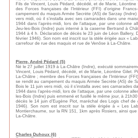
Fils de Vincent, Louis Pédard, décédé, et de Marie, Léontine 
des Forces françaises de l’Intérieur (FFI) d’origine Francs-
campement du maquis Armée Secrète (AS) de Sarzay (Indre) av
vers midi, où il s’installa avec ses camarades dans une maiso
1944 dans l’après-midi, lors de l’attaque, par une colonne
Jeu-les-Bois (Indre) puis interné à la caserne Bertrand à Châte
1944 à 4 h. Déclaration de décès le 23 juin de Léon Ballery, 
février 1946). Son nom est inscrit sur la stèle érigée aux « 
carrefour de rue des maquis et rue de Venôse à La-Châtre.
Pierre, André Pédard (5)
Né le 27 juillet 1919 à La-Châtre (Indre), exécuté sommaireme
Vincent, Louis Pédard, décédé, et de Marie, Léontine Gilet. Pie
La-Châtre ; membre des Forces françaises de l’Intérieur (FFI), 
se rendit au campement du maquis Armée Secrète (AS) de Sar
Bois le 11 juin vers midi, où il s’installa avec ses camarades 
1944 dans l’après-midi, lors de l’attaque, par une colonne 
les-Bois (Indre) puis emmené et fusillé le même jour, à 21h3
décès le 14 juin d’Eugène Piot, maréchal des Logis chef d
1946). Son nom est inscrit sur la stèle érigée à « Les L
Montierchaume, sur la RN 151, 1km après Rosiers, ainsi que
La-Châtre.
Charles Duhoux (6)