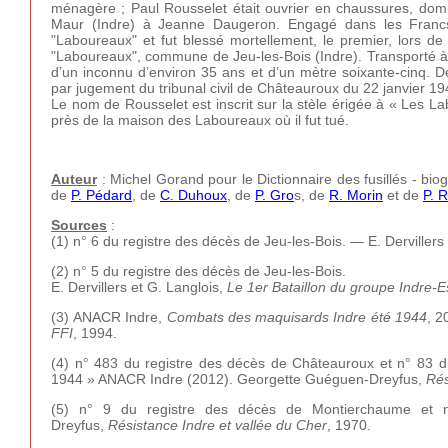
ménagère ; Paul Rousselet était ouvrier en chaussures, dom
Maur (Indre) à Jeanne Daugeron. Engagé dans les Francs-T
"Laboureaux" et fut blessé mortellement, le premier, lors d
"Laboureaux", commune de Jeu-les-Bois (Indre). Transporté à 
d’un inconnu d’environ 35 ans et d’un mètre soixante-cinq. Déc
par jugement du tribunal civil de Châteauroux du 22 janvier 1
Le nom de Rousselet est inscrit sur la stèle érigée à « Les 
près de la maison des Laboureaux où il fut tué.
Auteur
: Michel Gorand pour le Dictionnaire des fusillés - bio
de
P. Pédard
, de
C. Duhoux
, de
P. Gro
s, de
R. Morin
et de
P. 
Sources
:
(1) n° 6 du registre des décès de Jeu-les-Bois. — E. Dervillers
(2)
n° 5 du registre des décès de Jeu-les-Bois.
E. Dervillers et G. Langlois,
Le 1er Bataillon du groupe Indre-E
(3)
ANACR Indre,
Combats des maquisards Indre été 1944
, 2
FFI
, 1994.
(4)
n° 483 du registre des décès de Châteauroux et n° 83 d
1944 » ANACR Indre (2012). Georgette Guéguen-Dreyfus,
Rés
(5)
n° 9 du registre des décès de Montierchaume et 
Dreyfus,
Résistance Indre et vallée du Cher
, 1970.