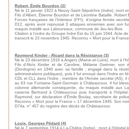
Robert, Émile Bourdon (2)
Né le 11 janvier 1922 à Neuvy-Saint-Sépulchre (Indre), mort en
Fils d’Albert, Étienne Bourdon et de Léontine Bataille. Rober
Forces françaises de l’Intérieur (FFI), d’origine Armée secrèt
D12, après avoir repoussé 3 attaques ennemies avec son fusi
maquis installé aux Laboureaux, commune de Jeu-les-Bois.
Citation à l’ordre du Groupe Indre Est du 15 juin 1944. Acte d
transcrit le 23 novembre 1945. Reconnu « Mort pour la France
Raymond Kinder -
Ricard
dans la Résistance (3)
Né le 23 décembre 1916 à Angers (Maine-et-Loire), mort à l’hôp
Fils d’Aloïs Kinder et de Caroline, Mélanie Gwinner, son é
(Dordogne) en 1940 avec sa famille ; engagé dans la résist
administrations publiques), puis il fut envoyé dans l’Indre en 
CDL et CLL dans l’Indre ; membre de l’Armée secrète (AS), il sié
au 63 rue Fontaine-Saint-Germain à Châteauroux. Il fut blessé
colonne allemande conséquente, du maquis installé aux Lab
caserne Bertrand à Châteauroux puis transporté à l’hôpit
Raymond, sur déclaration d’Émile Boulay, secrétaire de police
Reconnu « Mort pour la France » 17 décembre 1945. Son nom es
D74a. n° 457 du registre des décès de Châteauroux.
Louis, Georges Pédard
(4)
Né le 7 septembre 1914 à La-Châtre (Indre) ; mort à l’hôpital 