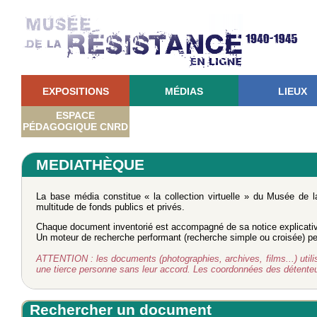
EXPOSITIONS
MÉDIAS
LIEUX
ESPACE
PÉDAGOGIQUE CNRD
MEDIATHÈQUE
La base média constitue « la collection virtuelle » du Musée de 
multitude de fonds publics et privés.
Chaque document inventorié est accompagné de sa notice explicati
Un moteur de recherche performant (recherche simple ou croisée) perm
ATTENTION : les documents (photographies, archives, films...) utilisé
une tierce personne sans leur accord. Les coordonnées des détent
Rechercher un document