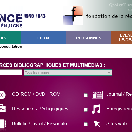
ÉVÈN
IAS
LIEUX
PERSONNES
ILE-D
 consultation