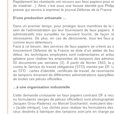
Rapidement les résistants ont recours aux faux papiers pour men
de matériel…). Ainsi, c’est sous une fausse identité que Phi
presse qui servira à imprimer le journal
Défense de la France
.
D’une production artisanale …
Dans un premier temps, pour protéger leurs membres de la ré
sein de l’administration qui leur fournissent de faux papiers
administratifs très surveillés ne peuvent fournir, de façon 
nécessaires. De plus, en cas de découverte, tous les faux p
comme leurs détenteurs.
Face à ce besoin, des services de faux papiers se créent au 
mouvement Défense de la France se dote d’un atelier de faux 
début, les techniques employées sont rudimentaires et artisan
gélatine pour réaliser les empreintes de tampons des administ
50 documents par semaine (2). À partir de février 1943, la pro
contre le Service du travail obligatoire (STO) menée par DF. 
au STO : cartes d’identité, certificats de travail, de recense
de tampons émanant de différentes administrations éparpillées s
de toutes ces pièces officielles.
…à une organisation industrielle
Cette demande croissante en faux papiers contraint DF à reco
ou formulaires vierges de pièces officielles) sont photograph
Jacques Grou-Radenez ou Marcel Guichardot, exécutent des cli
» (acide nitrique). Les clichés pour réaliser les formulaires de
ceux destinés à fabriquer des tampons sont pris en charge par 