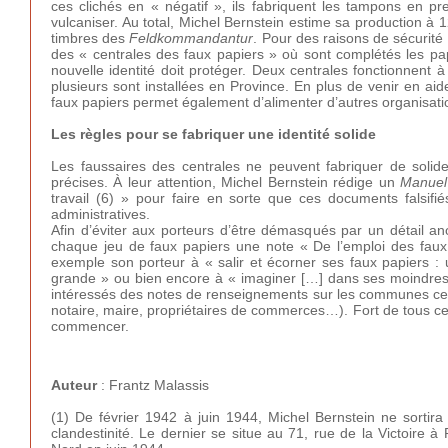
ces clichés en « négatif », ils fabriquent les tampons en pr
vulcaniser. Au total, Michel Bernstein estime sa production à
timbres des
Feldkommandantur
. Pour des raisons de sécurité 
des « centrales des faux papiers » où sont complétés les pap
nouvelle identité doit protéger. Deux centrales fonctionnent 
plusieurs sont installées en Province. En plus de venir en a
faux papiers permet également d’alimenter d’autres organisa
Les règles pour se fabriquer une identité solide
Les faussaires des centrales ne peuvent fabriquer de solid
précises. À leur attention, Michel Bernstein rédige un
Manuel
travail (6) » pour faire en sorte que ces documents falsifié
administratives.
Afin d’éviter aux porteurs d’être démasqués par un détail a
chaque jeu de faux papiers une note « De l’emploi des faux pa
exemple son porteur à « salir et écorner ses faux papiers : 
grande » ou bien encore à « imaginer […] dans ses moindres dé
intéressés des notes de renseignements sur les communes cens
notaire, maire, propriétaires de commerces…). Fort de tous ces 
commencer.
Auteur
: Frantz Malassis
(1) De février 1942 à juin 1944, Michel Bernstein ne sortira
clandestinité. Le dernier se situe au 71, rue de la Victoire à