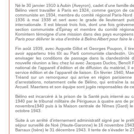
Né le 30 janvier 1910 à Aubin (Aveyron), cadet d'une famille de
Bélino vient travailler à Paris en 1924, comme garçon de ca
communiste en 1934, membre du comité régional Paris-Nord d
1936 à mai 1938 et sert avec le grade de lieutenant pui
internationale. Il est blessé trois fois, dont une fois griève
section communiste d'Épinay et membre du comité régional.
Komintern témoigne d’une mission dans des pays européens 
Paris pour délivrer le visa d’entrée à Belino Albert pour faire 
Fin août 1939, avec Auguste Gillot et Georges Poupon, il tire
avoir appartenu très tôt au Parti communiste clandestin. U
envisager les conditions de passage dans la clandestinité
nouvelle réunion a lieu chez lui avec Jacques Duclos, Benoît 
national de l’appareil d’édition et de diffusion du matériel, il
service édition et de l’appareil de liaison. En février 1940,
Tréand sur un remorqueur qui arrive en région parisienne
d’arrestations, notamment celle de Bélino, qui entraîne la sa
Arcueil. Maertens et son équipe sont jugés responsables de ce
Bélino est incarcéré à la prison de la Santé puis interné a
1940 par le tribunal militaire de Périgueux à quatre ans de pri
novembre1940 puis à la Maison centrale de Nîmes (Gard) le 
octobre 1943.
Suite à un arrêté d’internement administratif signé par le pr
séjour surveillé de Noé (Haute-Garonne) le 16 novembre 1943 
Barraux (Isère) le 31 décembre 1943. Il tente de s’évader le 2