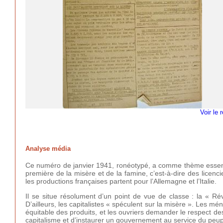
Voir le 
Analyse média
Ce numéro de janvier 1941, ronéotypé, a comme thème essentiel
première de la misère et de la famine, c’est-à-dire des licen
les productions françaises partent pour l’Allemagne et l’Italie.
Il se situe résolument d’un point de vue de classe : la « Rév
D’ailleurs, les capitalistes « spéculent sur la misère ». Les mé
équitable des produits, et les ouvriers demander le respect des co
capitalisme et d’instaurer un gouvernement au service du peup