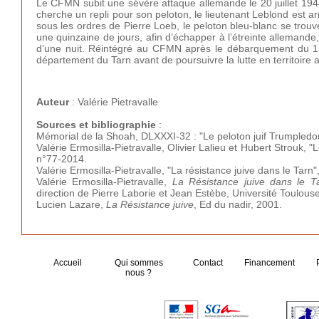
Le CFMN subit une sévère attaque allemande le 20 juillet 1944 q
cherche un repli pour son peloton, le lieutenant Leblond est ar
sous les ordres de Pierre Loeb, le peloton bleu-blanc se trou
une quinzaine de jours, afin d’échapper à l’étreinte allemande
d’une nuit. Réintégré au CFMN après le débarquement du 15 
département du Tarn avant de poursuivre la lutte en territoire al
Auteur
: Valérie Pietravalle
Sources et bibliographie
:
Mémorial de la Shoah, DLXXXI-32 : "Le peloton juif Trumpled
Valérie Ermosilla-Pietravalle, Olivier Lalieu et Hubert Strouk, 
n°77-2014.
Valérie Ermosilla-Pietravalle, "La résistance juive dans le Tarn"
Valérie Ermosilla-Pietravalle,
La Résistance juive dans le Ta
direction de Pierre Laborie et Jean Estèbe, Université Toulouse
Lucien Lazare,
La Résistance juive
, Ed du nadir, 2001.
Accueil
Qui sommes
Contact
Financement
nous ?