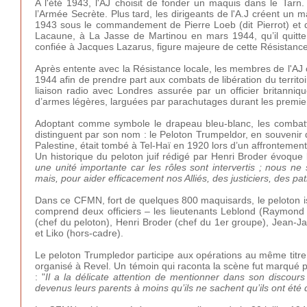
A l'été 1943, l'AJ choisit de fonder un maquis dans le Tar
l’Armée Secrète. Plus tard, les dirigeants de l'A.J créent un 
1943 sous le commandement de Pierre Loeb (dit Pierrot) et d’
Lacaune, à La Jasse de Martinou en mars 1944, qu’il quitte 
confiée à Jacques Lazarus, figure majeure de cette Résistance
Après entente avec la Résistance locale, les membres de l'AJ 
1944 afin de prendre part aux combats de libération du terri
liaison radio avec Londres assurée par un officier britann
d’armes légères, larguées par parachutages durant les premi
Adoptant comme symbole le drapeau bleu-blanc, les combatta
distinguent par son nom : le Peloton Trumpeldor, en souvenir de
Palestine, était tombé à Tel-Haï en 1920 lors d’un affrontem
Un historique du peloton juif rédigé par Henri Broder évoque
une unité importante car les rôles sont intervertis ; nous ne
mais, pour aider efficacement nos Alliés, des justiciers, des pa
Dans ce CFMN, fort de quelques 800 maquisards, le peloton israél
comprend deux officiers – les lieutenants Leblond (Raymond L
(chef du peloton), Henri Broder (chef du 1er groupe), Jean-
et Liko (hors-cadre).
Le peloton Trumpledor participe aux opérations au même titre 
organisé à Revel. Un témoin qui raconta la scène fut marqué p
: "
Il a la délicate attention de mentionner dans son discour
devenus leurs parents à moins qu’ils ne sachent qu’ils ont ét