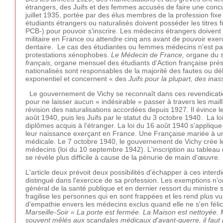
étrangers, des Juifs et des femmes accusés de faire une concur
juillet 1935, portée par des élus membres de la profession fixe
étudiants étrangers ou naturalisés doivent posséder les titres fr
PCB-) pour pouvoir s'inscrire. Les médecins étrangers doivent ac
militaire en France ou attendre cinq ans avant de pouvoir exer
dentaire. Le cas des étudiantes ou femmes médecins n'est pas
protestations xénophobes.
Le Médecin de France,
organe du s
français,
organe mensuel des étudiants d'Action française pré
nationalisés sont responsables de la majorité des fautes ou dé
exponentiel et concernent « des
Juifs pour la plupart, des inas
Le gouvernement de Vichy se reconnaît dans ces revendication
pour ne laisser aucun « indésirable » passer à travers les maille
révision des naturalisations accordées depuis 1927. Il évince l
août 1940, puis les Juifs par le statut du 3 octobre 1940. La lo
diplômes acquis à l'étranger. La loi du 16 août 1940 s'applique
leur naissance exerçant en France. Une Française mariée à un 
médicale. Le 7 octobre 1940, le gouvernement de Vichy crée le
médecins (loi du 10 septembre 1942). L'inscription au tableau 
se révèle plus difficile à cause de la pénurie de main d'œuvre.
L'article deux prévoit deux possibilités d'échapper à ces interd
distingué dans l'exercice de sa profession. Les exemptions n’o
général de la santé publique et en dernier ressort du ministre s
fragilise les personnes qui en sont frappées et les rend plus v
d'empathie envers les médecins exclus quand elle ne s'en fél
Marseille-Soir « La porte est fermée. La Maison est nettoyée
souvent mêlés aux scandales médicaux d'avant-guerre, il faut 