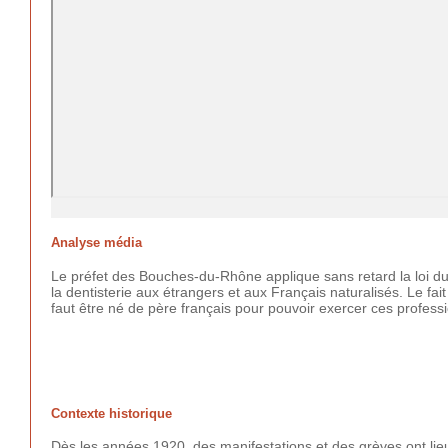
Analyse média
Le préfet des Bouches-du-Rhône applique sans retard la loi du
la dentisterie aux étrangers et aux Français naturalisés. Le fa
faut être né de père français pour pouvoir exercer ces professio
Contexte historique
Dès les années 1920, des manifestations et des grèves ont lieu