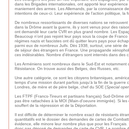
dans les Brigades internationales, ont apporté leur expérience
maniement des armes. Les Allemands, par la connaissance de 
intentions de ceux-ci. Leur expérience de l'action politique, la 
De nombreux ressortissants de diverses nations se retrouvent
dans la Drôme avant la guerre, ils y sont venus pour des raisons
ont demandé leur carte CVR en plus grand nombre. Les Espagnol
Beaucoup n’ont pas rejoint leur pays sous la coupe de Franco
régimes nazis et fascistes ont dû quitter leurs pays pour échap
parmi eux de nombreux Juifs. Dès 1938, surtout, une série de 
de séjour des étrangers en France. Une propagande xénophobe,
ces indésirables. Nombre d'étrangers sont internés dans des c
Les Arméniens sont nombreux dans le Sud-Est et notamment d
Résistance. On trouve aussi des Belges, des Russes, etc.
Une autre catégorie, ce sont les citoyens britanniques, américa
temps d'une mission durant parfois jusqu'à la fin de la guer
Londres, de mère et de père belge, chef du SOE (
Special oper
Les FTPF (Francs-Tireurs et partisans français) Sud-Drôme o
pas être rattachées à la MOI (Main-d'oeuvre immigrée). Si les é
souffert de la répression et de la Déportation.
Il est difficile de déterminer le nombre exact de résistants 
quantitatifs est le dossier des demandes de cartes de Combatt
évidence, elle minore leur nombre plus que pour les Français. C
donc pas déposé de demandes de carte de CVR. Le nombre de 