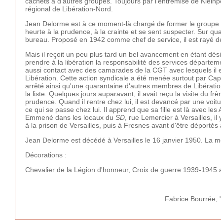
cachets à d'autres groupes. Toujours par l'entremise de Kleinpe
régional de Libération-Nord.
Jean Delorme est à ce moment-là chargé de former le groupe de 
heurte à la prudence, à la crainte et se sent suspecter. Sur q
bureau. Proposé en 1942 comme chef de service, il est rayé de
Mais il reçoit un peu plus tard un bel avancement en étant dés
prendre à la libération la responsabilité des services départe
aussi contact avec des camarades de la CGT avec lesquels il en
Libération. Cette action syndicale a été menée surtout par Capi
arrêté ainsi qu'une quarantaine d'autres membres de Libération
la liste. Quelques jours auparavant, il avait reçu la visite du 
prudence. Quand il rentre chez lui, il est devancé par une voit
ce qui se passe chez lui. Il apprend que sa fille est là avec les 
Emmené dans les locaux du
SD
, rue Lemercier à Versailles, i
à la prison de Versailles, puis à Fresnes avant d'être déporté
Jean Delorme est décédé à Versailles le 16 janvier 1950. La m
Décorations :
Chevalier de la Légion d'honneur, Croix de guerre 1939-1945 
Fabrice Bourrée,