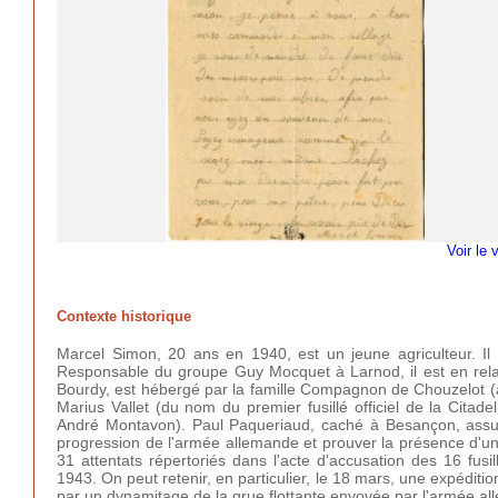
Voir le 
Contexte historique
Marcel Simon, 20 ans en 1940, est un jeune agriculteur. I
Responsable du groupe Guy Mocquet à Larnod, il est en relati
Bourdy, est hébergé par la famille Compagnon de Chouzelot (
Marius Vallet (du nom du premier fusillé officiel de la Citade
André Montavon). Paul Paqueriaud, caché à Besançon, assume
progression de l'armée allemande et prouver la présence d'une
31 attentats répertoriés dans l'acte d'accusation des 16 f
1943. On peut retenir, en particulier, le 18 mars, une expédit
par un dynamitage de la grue flottante envoyée par l'armée a