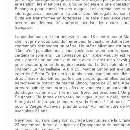
arrestation, les membres du groupe projetaient une opération 
Besançon pour constituer des otages. Les arrestations sont
interrogatoires : personne n'a parlé. Les interrogatoires son
Butte est transformée en forteresse ; la salle d'audience repo
assure une défense très précise, pendant les quatre jours
française.
La condamnation à mort intervient pour 16 d'entre eux et Mar
chef, et je ne vous abandonnerai pas, le capitaine doit reste
condamnés demandent un prêtre. Un prêtre allemand est propo
"Dieu n'est pas allemand ; nous voulons un aumônier français 
certains prisonniers). La confession par l'abbé Mauvilly est 
vous portez une soutane que vous avez le droit d'en savoir p
pour chaque groupe de quatre résistants. Le 26 septembre 19
chantent La Marseillaise. A 8 h 25, Marcel Simon est exécut
enterrés à Saint-Ferjeux et les tombes sont constamment fleur
droit d'écrire des lettres, parfois censurées quand elles port
parachever le portrait de Marcel Simon, héros de 23 ans. A se
prendre soin de mes arbres, afin que vous ayez un souvenir de
de chagrin comme ça" (Henri, son frère, est prisonnier)."Je p
Pourchet : "Je forme des voeux pour que, avec la paix, renais
Français chrétien que je meurs. Vive la France ! " et aussi 
pour la Vierge. Au revoir, près de Dieu." Au même curé de Pug
avait alors 21 ans.
Raymond Tourrain, dans son ouvrage Les fusillés de la Citadel
23 septembre, furent à l'origine de l'engagement de nombreux 
qui venaient de mourir ".