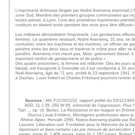
L’imprimerie drômoise dirigée par André Aversenq imprimait
L’
zone Sud. Membre des premiers groupes communistes qui organi
toutes pièces, à Lyon, l’une des premières imprimeries patrioti
couleurs en étaient sortis pendant des mois pour être diffusé
Les militaires démantèlent l’imprimerie. Les gendarmes effectu
femme). Le quatrième résistant, André Aversenq, 31 ans, se dé
confusion, entre les machines et les marbres, un officier de gend
pénètre entre les deux yeux et traverse le crâne pour aller se l
paraître, Aversenq n’en meurt pas. Mais, grièvement blessé, il 
important renfort de gendarmerie et de police »
.
Des quatre prisonniers, la femme est relâchée. Dès les jours sui
blessé, est transporté à Grenoble où il est condamné à 20 ans 
Noël Aversenq, âgé de 71 ans, arrêté le 23 septembre 1941. 
à Dachau. Louis Imbert et Charles Fréchard pourront rentrer
Sources :
AN, F/1CIII/1152, rapport préfet du 03/11/19
ADD, 11 J 39, 255 W 89, mémorial de l’oppression.
Pour l
Tain …
op. cit. Burles,
La Résistance et les maquis en Drôm
Ducros Louis-Frédéric,
Montagnes ardéchoises dans la
Rhône-Alpes
, Horvath 1995. Notice Aversenq établie par Ro
Laurent,
Libération-sud
. Fondation pour la Mémoire de la Dé
répression et dans certains cas par mesure de persécution
pages, tome III, 1 406 pages, tome IV, 1 282 pages. Robert 