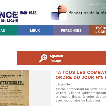
ÉVÈN
IAS
LIEUX
PERSONNES
ILE-D
"A TOUS LES COMBAT
ORDRE DU JOUR N°5
Légende :
Affiche comportant un texte ém
Vaillant, Villon et Valrimont incit
la victoire finale, à créer des c
avec les comités de libération.