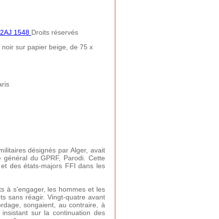
 72AJ 1548
Droits réservés
noir sur papier beige, de 75 x
ris
itaires désignés par Alger, avait
ué général du GPRF, Parodi. Cette
et des états-majors FFI dans les
ts à s'engager, les hommes et les
buts sans réagir. Vingt-quatre avant
rdage, songaient, au contraire, à
insistant sur la continuation des