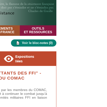
EMENTS
OUTILS
E-FRANCE
ET RESSOURCES
Voir le bloc-notes (
0
)
TANTS DES FFI" -
 DU COMAC
is par les membres du COMAC,
ant à continuer le combat jusqu’à
omités militaires FFI en liaison