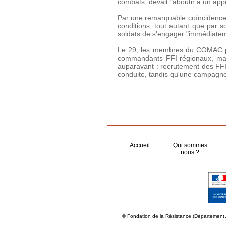
combats, devait "aboutir à un appe
Par une remarquable coïncidence,
conditions, tout autant que par so
soldats de s'engager "immédiateme
Le 29, les membres du COMAC pré
commandants FFI régionaux, manif
auparavant : recrutement des FFI,
conduite, tandis qu'une campagne 
Accueil
Qui sommes
nous ?
© Fondation de la Résistance (Département