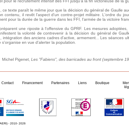
l pour le recrutement intensif des FFI jusqu'à la fin victorieuse de la g
 ce texte paraît le même jour que la décision du général de Gaulle au
n contenu, il revêt l'aspect d'un contre-projet militaire. L'ordre du jo
nt pour la durée de la guerre dans les FFI, l'armée de la victoire fran
parent une riposte à l'offensive du GPRF. Les mesures adoptées, l
estent la volonté de contrevenir à la décision du général de Gaull
 intégration des anciens cadres d'active, armement... Les séances ult
s'organise en vue d'alerter la population.
Michel Pigenet,
Les "Fabiens", des barricades au front (septembre 1
Contact
Financement
Partenaires
Liens
Boutique
Men
lég
 AERI) - 2010- 2026