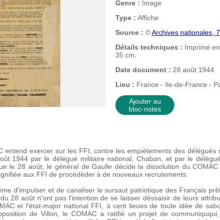
Genre :
Image
Type :
Affiche
Source :
©
Archives nationales,
Détails techniques :
Imprimé en 
35 cm.
Date document :
28 août 1944
Lieu :
France - Ile-de-France - Pa
Ajouter au
bloc-notes
entend exercer sur les FFI, contre les empiètements des délégués mil
oût 1944 par le délégué militaire national, Chaban, et par le délég
ue le 28 août, le général de Gaulle décide la dissolution du COMAC 
t signifiée aux FFI de procédéder à de nouveaux recrutements.
me d'impulser et de canaliser le sursaut patriotique des Français prê
 du 28 août n'ont pas l'intention de se laisser déssaisir de leurs attri
MAC et l'état-major national FFI, à cent lieues de toute idée de sabo
roposition de Villon, le COMAC a ratifié un projet de communiququi, 