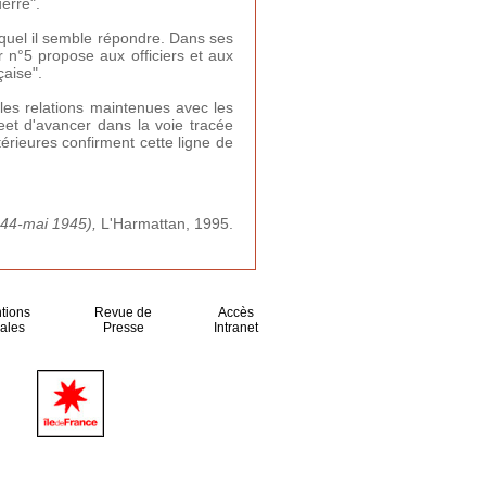
uerre".
quel il semble répondre. Dans ses
ur n°5 propose aux officiers et aux
çaise".
es relations maintenues avec les
eet d'avancer dans la voie tracée
érieures confirment cette ligne de
944-mai 1945),
L'Harmattan, 1995.
tions
Revue de
Accès
ales
Presse
Intranet