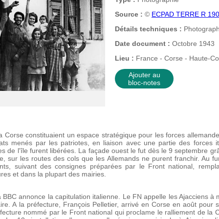
Source :
©
ECPAD TERRE R 19
Détails techniques :
Photographi
Date document :
Octobre 1943
Lieu :
France - Corse - Haute-Co
Ajouter au
bloc-notes
a Corse constituaient un espace stratégique pour les forces allemandes
s menés par les patriotes, en liaison avec une partie des forces i
s de l'île furent libérées. La façade ouest le fut dès le 9 septembre gr
e, sur les routes des cols que les Allemands ne purent franchir. Au fu
stants, suivant des consignes préparées par le Front national, rempla
res et dans la plupart des mairies.
BBC annonce la capitulation italienne. Le FN appelle les Ajacciens à 
re. A la préfecture, François Pelletier, arrivé en Corse en août pour 
fecture nommé par le Front national qui proclame le ralliement de la 