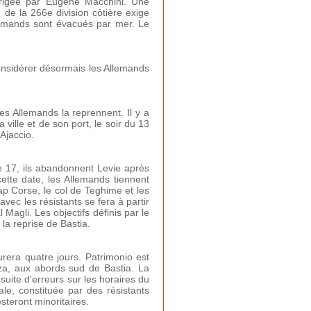
 dirigée par Eugène Macchini. Une
 de la 266e division côtière exige
lemands sont évacués par mer. Le
 considérer désormais les Allemands
les Allemands la reprennent. Il y a
ville et de son port, le soir du 13
Ajaccio.
Le 17, ils abandonnent Levie après
ette date, les Allemands tiennent
ap Corse, le col de Teghime et les
vec les résistants se fera à partir
Magli. Les objectifs définis par le
a reprise de Bastia.
urera quatre jours. Patrimonio est
zza, aux abords sud de Bastia. La
suite d'erreurs sur les horaires du
ale, constituée par des résistants
esteront minoritaires.