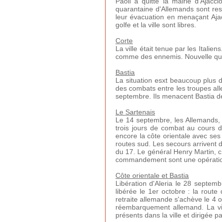
Paoli a quitté la mairie d'Ajacc
quarantaine d'Allemands sont rest
leur évacuation en menaçant Aja
golfe et la ville sont libres.
Corte
La ville était tenue par les Itali
comme des ennemis. Nouvelle qui 
Bastia
La situation esxt beaucoup plus di
des combats entre les troupes alle
septembre. Ils menacent Bastia de
Le Sartenais
Le 14 septembre, les Allemands, h
trois jours de combat au cours d
encore la côte orientale avec ses
routes sud. Les secours arrivent d
du 17. Le général Henry Martin, ch
commandement sont une opération 
Côte orientale et Bastia
Libération d'Aleria le 28 septemb
libérée le 1er octobre : la rout
retraite allemande s'achève le 4 o
réembarquement allemand. La ville
présents dans la ville et dirigée p