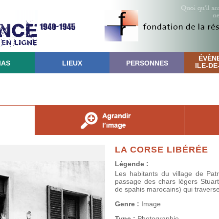
ÉVÈN
IAS
LIEUX
PERSONNES
ILE-D
LA CORSE LIBÉRÉE
Légende :
Les habitants du village de Patr
passage des chars légers Stua
de spahis marocains) qui traver
Genre :
Image
Type :
Photographie