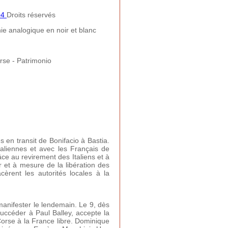
04
Droits réservés
e analogique en noir et blanc
rse - Patrimonio
 en transit de Bonifacio à Bastia.
taliennes et avec les Français de
âce au revirement des Italiens et à
r et à mesure de la libération des
cèrent les autorités locales à la
manifester le lendemain. Le 9, dès
succéder à Paul Balley, accepte la
Corse à la France libre. Dominique