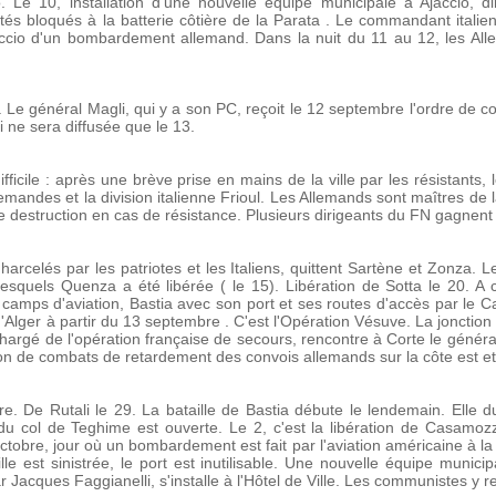
io. Le 10, installation d'une nouvelle équipe municipale à Ajaccio,
és bloqués à la batterie côtière de la Parata . Le commandant italien
ccio d'un bombardement allemand. Dans la nuit du 11 au 12, les Al
ens. Le général Magli, qui y a son PC, reçoit le 12 septembre l'ordre de
ne sera diffusée que le 13.
fficile : après une brève prise en mains de la ville par les résistants, 
mandes et la division italienne Frioul. Les Allemands sont maîtres de la 
 destruction en cas de résistance. Plusieurs dirigeants du FN gagnent 
arcelés par les patriotes et les Italiens, quittent Sartène et Zonza. 
esquels Quenza a été libérée ( le 15). Libération de Sotta le 20. A c
 camps d'aviation, Bastia avec son port et ses routes d'accès par le C
'Alger à partir du 13 septembre . C'est l'Opération Vésuve. La jonction a
argé de l'opération française de secours, rencontre à Corte le général 
de combats de retardement des convois allemands sur la côte est et l
re. De Rutali le 29. La bataille de Bastia débute le lendemain. Elle d
e du col de Teghime est ouverte. Le 2, c'est la libération de Casamo
ctobre, jour où un bombardement est fait par l'aviation américaine à la 
 est sinistrée, le port est inutilisable. Une nouvelle équipe municip
ar Jacques Faggianelli, s'installe à l'Hôtel de Ville. Les communistes y r