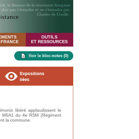
EMENTS
OUTILS
E-FRANCE
ET RESSOURCES
Voir le bloc-notes (
0
)
imonio libéré applaudissent le
rt M5A1 du 4e RSM (Régiment
sent la commune.