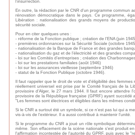
l’insurrection.
En outre, la rédaction par le CNR d'un programme commun ad
rénovation démocratique dans le pays. Ce programme, égal
Libération : nationalisation des grands moyens de productio
sécurité sociale.
Pour en citer quelques unes :
- réforme de la Fonction publique ; création de l’ENA (juin 194
- premières ordonnances sur la Sécurité Sociale (octobre 194
- nationalisation de la Banque de France et des grandes ban
- nationalisation du gaz et de l’électricité et des grandes com
- loi sur les Comités d’entreprises ; création des Charbonnage
- loi sur les prestations familiales (août 1946)
- loi sur les assurances vieillesse (septembre 1946)
- statut de la Fonction Publique (octobre 1946).
Il faut rappeler que le droit de vote et d'éligibilité des femm
réellement universel est prise par le Comité français de la L
provisoire d'Alger, le 27 mars 1944. Il faut encore attendre
provisoire de la République française (GPRF) ayant succédé au 
"Les femmes sont électrices et éligibles dans les mêmes cond
Si le CNR a surtout été un symbole, si ce n’est pas lui qui a 
vis-à-vis de l’extérieur. Il a aussi contribué à maintenir l’unité.
Si le programme du CNR a joué un rôle symbolique déterminan
même. Son effacement de la scène nationale s'est produit en t
l'affirmation incontestée de l'autorité du GPRF, puis avec le "