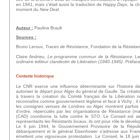
en 1941, mais c’était aussi la traduction de
Happy Days
, la 
moment du
New Deal
.
Auteur :
Paulina Brault
Sources :
Bruno Leroux,
Traces de Résistance
, Fondation de la Résista
Claire Andrieu,
Le programme commun de la Résistance
, L
ordinaire éditeur clandestin de Libération (1940-1945)
. Préfac
Contexte historique
Le CNR exerce une influence déterminante sur l'histoire d
autoriser le départ pour Alger du général de Gaulle. Sa créat
à travers la création du Comité français de la Libération n
reconnaître comme gouvernement légitime et face à Vichy ; il s
les consignes venues de Londres ou Alger montrent parfois
d’ordre, répercutés par les organisations de Résistance (ma
(CAD) coordonne la lutte contre le STO. Le Conseil est ai
représentants les Résistants locaux, ils ont pour rôle le dévelop
Le 6 juin 1944, le Gouvernement Provisoire de la Républ
débarquement et le général Eisenhower s’adresse aux Franç
émettent une vigoureuse protestation. Le Conseil, le 18 ju