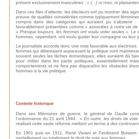
présent exclusivement masculines :
« (...) ni rires, ni plaisant
Dans ces files d’attente, les électeurs ont pu montrer des signe
preuve de qualités considérées comme typiquement féminines : p
compris dans des catégories qui auraient pu s'abstenir :
favorablement présentées comme «
associées à notre vie de
«
Presque toujours, les femmes ont voulu voter seules ».
Le c
hommes, cependant, ont voulu guider leur compagne ou leur 
Le journaliste accorde donc une note favorable aux électrices. 
femmes qui détestaient auparavant la politique vont maintenan
souvent seules les tâches domestiques, elles auraient dû fair
pour militer dans les partis politiques, essentiellement m
comportements et ne fera pas disparaître les obstacles dres
hommes à la vie politique.
Contexte historique
Dans ses
Mémoires de guerre,
le général de Gaulle con
l'ordonnance du 21 avril 1944 : «
En outre, les droits de vote
réalisait cette vaste réforme mettant un terme à des controver
En 1901 puis en 1911, René Viviani et Ferdinand Buisson 
partiellement ou totalement le droit de vote aux femmes.