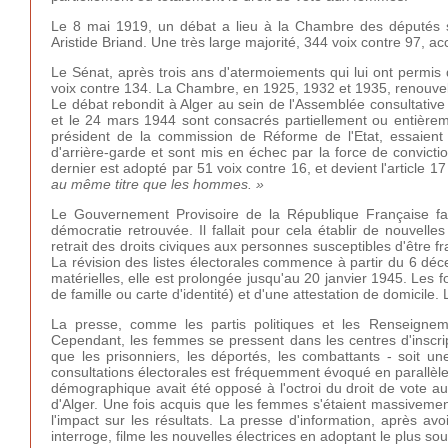
Le 8 mai 1919, un débat a lieu à la Chambre des députés s
Aristide Briand. Une très large majorité, 344 voix contre 97, ac
Le Sénat, après trois ans d'atermoiements qui lui ont permis
voix contre 134. La Chambre, en 1925, 1932 et 1935, renouvelle
Le débat rebondit à Alger au sein de l'Assemblée consultative
et le 24 mars 1944 sont consacrés partiellement ou entière
président de la commission de Réforme de l'Etat, essaient
d'arrière-garde et sont mis en échec par la force de convic
dernier est adopté par 51 voix contre 16, et devient l'article 
au même titre que les hommes. »
Le Gouvernement Provisoire de la République Française fais
démocratie retrouvée. Il fallait pour cela établir de nouvell
retrait des droits civiques aux personnes susceptibles d'être fr
La révision des listes électorales commence à partir du 6 déc
matérielles, elle est prolongée jusqu'au 20 janvier 1945. Les f
de famille ou carte d'identité) et d'une attestation de domicile.
La presse, comme les partis politiques et les Renseigneme
Cependant, les femmes se pressent dans les centres d'inscript
que les prisonniers, les déportés, les combattants - soit
consultations électorales est fréquemment évoqué en parallèle
démographique avait été opposé à l'octroi du droit de vote a
d'Alger. Une fois acquis que les femmes s'étaient massivement in
l'impact sur les résultats. La presse d'information, après av
interroge, filme les nouvelles électrices en adoptant le plus so