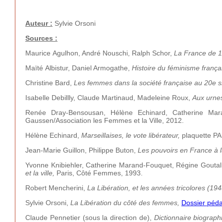
Auteur :
Sylvie Orsoni
Sources :
Maurice Agulhon, André Nouschi, Ralph Schor,
La France de 1
Maïté Albistur, Daniel Armogathe,
Histoire du féminisme frança
Christine Bard,
Les femmes dans la société française au 20e s
Isabelle Debillly, Claude Martinaud, Madeleine Roux,
Aux urne
Renée Dray-Bensousan, Hélène Echinard, Catherine Mar
Gaussen/Association les Femmes et la Ville, 2012.
Hélène Echinard,
Marseillaises, le vote libérateur,
plaquette PA
Jean-Marie Guillon, Philippe Buton,
Les pouvoirs en France à l
Yvonne Knibiehler, Catherine Marand-Fouquet, Régine Goutalie
et la ville,
Paris, Côté Femmes, 1993.
Robert Mencherini,
La Libération, et les années tricolores (1
Sylvie Orsoni,
La Libération du côté des femmes,
Dossier péd
Claude Pennetier (sous la direction de),
Dictionnaire biograp