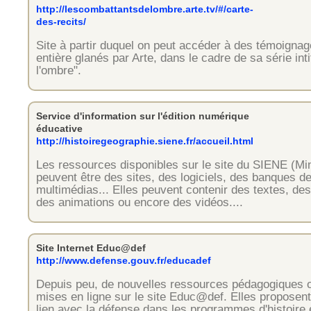
http://lescombattantsdelombre.arte.tv/#/carte-
des-recits/
Site à partir duquel on peut accéder à des témoignag
entière glanés par Arte, dans le cadre de sa série in
l'ombre".
Service d'information sur l'édition numérique
éducative
http://histoiregeographie.siene.fr/accueil.html
Les ressources disponibles sur le site du SIENE (Min
peuvent être des sites, des logiciels, des banques 
multimédias... Elles peuvent contenir des textes, d
des animations ou encore des vidéos....
Site Internet Educ@def
http://www.defense.gouv.fr/educadef
Depuis peu, de nouvelles ressources pédagogiques o
mises en ligne sur le site Educ@def. Elles proposent
lien avec la défense dans les programmes d'histoire 