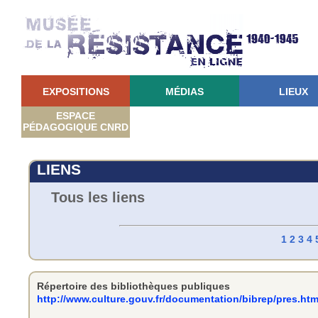
EXPOSITIONS
MÉDIAS
LIEUX
ESPACE
PÉDAGOGIQUE CNRD
LIENS
Tous les liens
1
2
3
4
Répertoire des bibliothèques publiques
http://www.culture.gouv.fr/documentation/bibrep/pres.ht