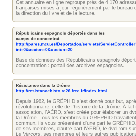
Cet annuaire en ligne regroupe près de 4 170 adress
françaises mises à jour régulièrement par le bureau d
la direction du livre et de la lecture.
Républicains espagnols déportés dans les
camps de concentrat
http://pares.mcu.es/Deportados/servlets/ServletController
ini=0&accion=0&opcion=20
Base de données des Républicains espagnols dépor
concentration : portail des archives espagnoles.
Résistance dans la Drôme
http://resistancehistoire26.free.fr/index.html
Depuis 1982, le GRÉPHiD s’est donné pour but, après
révolutionnaire, celle de l’histoire de la Drôme. À la 
association, l’AÉRD, s’est créée pour élaborer un d
la Drôme. Tous les membres du GRÉPHID travaillent 
commun, ils vous présentent d’une part le GRÉPHiD,
de ses membres, d'autre part l'AERD, le dvd-rom sur
Le Vercors
, ses membres et leurs autres publication