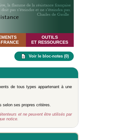
EMENTS
OUTILS
E-FRANCE
ET RESSOURCES
Voir le bloc-notes (
0
)
uments de tous types appartenant à une
s selon ses propres critères.
étenteurs et ne peuvent être utilisés par
ue notice.