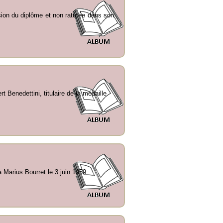
sion du diplôme et non raturée dans son
 Benedettini, titulaire de la médaille
à Marius Bourret le 3 juin 1959