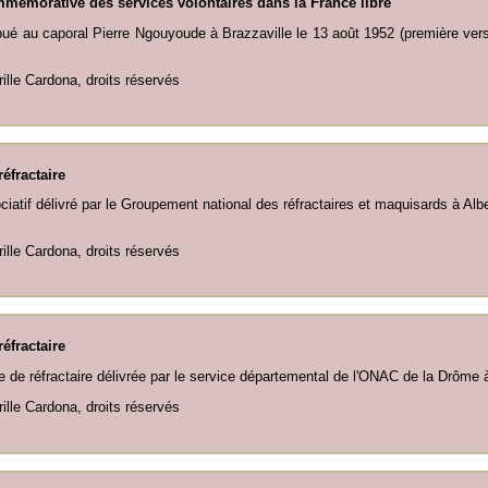
mémorative des services volontaires dans la France libre
bué au caporal Pierre Ngouyoude à Brazzaville le 13 août 1952 (première ver
rille Cardona, droits réservés
réfractaire
iatif délivré par le Groupement national des réfractaires et maquisards à Albert
rille Cardona, droits réservés
réfractaire
lle de réfractaire délivrée par le service départemental de l'ONAC de la Drôme 
rille Cardona, droits réservés