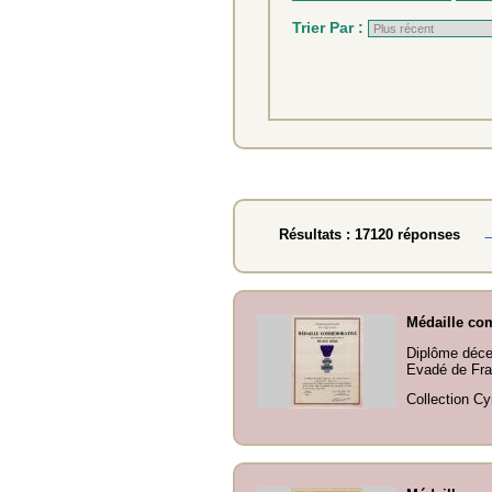
Trier Par :
Résultats : 17120 réponses
Médaille com
Diplôme décer
Evadé de Fra
Collection Cy