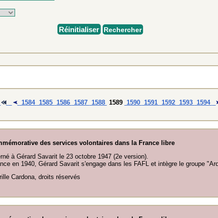
Réinitialiser
Rechercher
1584
1585
1586
1587
1588
1589
1590
1591
1592
1593
1594
mémorative des services volontaires dans la France libre
né à Gérard Savarit le 23 octobre 1947 (2e version).
nce en 1940, Gérard Savarit s'engage dans les FAFL et intègre le groupe "Ar
rille Cardona, droits réservés