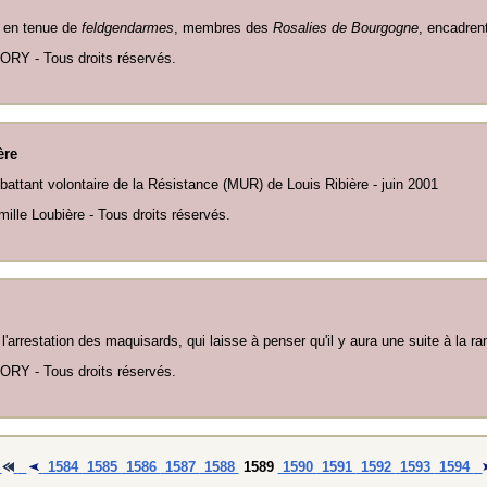
s en tenue de
feldgendarmes
, membres des
Rosalies de Bourgogne
, encadren
ORY - Tous droits réservés.
ère
attant volontaire de la Résistance (MUR) de Louis Ribière - juin 2001
mille Loubière - Tous droits réservés.
 l'arrestation des maquisards, qui laisse à penser qu'il y aura une suite à la 
ORY - Tous droits réservés.
1584
1585
1586
1587
1588
1589
1590
1591
1592
1593
1594