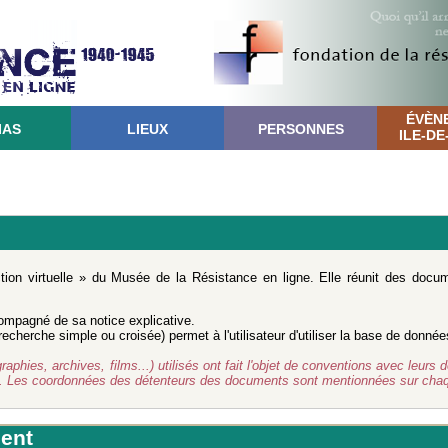
ÉVÈN
IAS
LIEUX
PERSONNES
ILE-D
ction virtuelle » du Musée de la Résistance en ligne. Elle réunit des doc
mpagné de sa notice explicative.
cherche simple ou croisée) permet à l'utilisateur d'utiliser la base de donnée
ies, archives, films...) utilisés ont fait l'objet de conventions avec leurs d
d. Les coordonnées des détenteurs des documents sont mentionnées sur chaq
ent