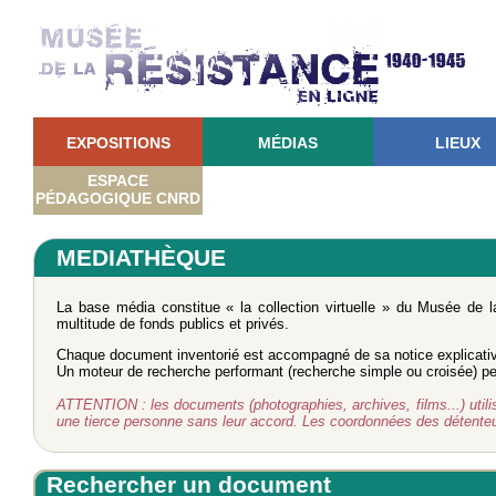
EXPOSITIONS
MÉDIAS
LIEUX
ESPACE
PÉDAGOGIQUE CNRD
MEDIATHÈQUE
La base média constitue « la collection virtuelle » du Musée de 
multitude de fonds publics et privés.
Chaque document inventorié est accompagné de sa notice explicati
Un moteur de recherche performant (recherche simple ou croisée) perm
ATTENTION : les documents (photographies, archives, films...) utilisé
une tierce personne sans leur accord. Les coordonnées des détent
Rechercher un document