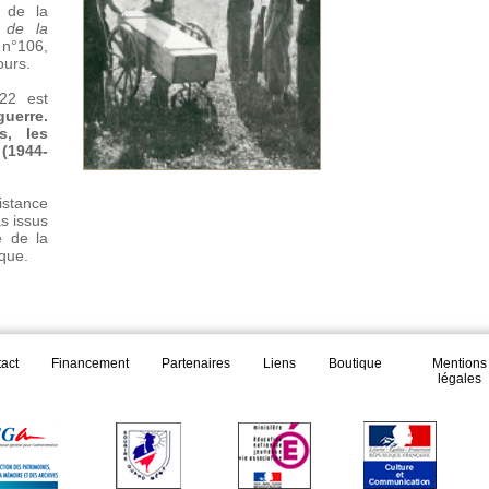
 de la
 de la
°106,
ours.
22 est
guerre.
s, les
 (1944-
Corpus documentaire
istance
s issus
e de la
ique.
act
Financement
Partenaires
Liens
Boutique
Mentions
légales