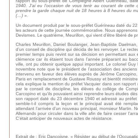
rapport du sous-préfet de Compiègne Albert Guérineau, dat
1940. J’ai eu l’occasion de vous tenir au courant de cette 
prendre la garde chaque nuit de 18 heures à 8 heures du matin
(…)
».
Un document produit par le sous-préfet Guérineau daté du 2
les acteurs de cette journée commémorative. Nous apprenons q
Devismes. Le quatrième, Meurillon, qui vient d’être libéré de 
Charles Meurillon, Daniel Boulanger, Jean-Baptiste Daelman
d’un conseil de discipline qui décida de les renvoyer. Le recte
premier temps puis revint sur sa décision en permettant aux é
clémence car ils étaient tous dans l’année préparant au bacc
ville, ont pu obtenir quelque appui important. Le colonel Gu
novembre note que le président de l’association des anciens
intervenu en faveur des élèves auprès de Jérôme Carcopino
Paris en remplacement de Gustave Roussy et bientôt ministre d
cela explique la mention du préfet Vacquier dans son rapport
par le conseil de discipline, les élèves du collège de Com
Carcopino et qu’ils pouvaient ainsi reprendre leurs études dès
son rapport daté du 23 décembre 1940 et adressé au préfet
semble-t-il compris la leçon et le principal avait été remp
attendant l’arrivée d’un nouveau principal, monsieur Martin. 
Allemands pour circuler dans la ville afin de faire cesser l’a
C’était anticiper de nouveaux actes de résistance.
Extrait de : Eric Dancoisne, « Résister au début de l’Occupa