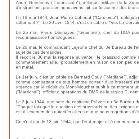
André Rondenay ("Lemniscate"), délégué militaire de la Zone
d'instructions précises nous avons fait confectionner des brass
Le 18 mai 1944, Jean-Pierre Cabouat ("Cardioïde"), délégué mi
ralliement ?". Le 20 avril 1944, c'est un câble d'Yves Le Corvai
Le 25 mai, Pierre Deshayes ("Gramme"), chef du BOA pour
reconnaissance homologuées".
Le 26 mai, le commandant Lejeune chef du 3e bureau de l'
sujet de ces demandes.
Il reçoit le 30 mai la réponse suivante : le brassard comme
commandement allié, "probablement en raison de son peu de va
en métal.
Le 1er juin, c'est un câble de Bernard Gouy ("Mediane"), adjo
comme combattant de tout homme porteur d'un brassard roug
urgence car le réduit du Mont-Mouchet subit à ce moment une
("Maréchal"), officier d'opérations du DMR de la région C, de
Le 3 juin 1944, une note du capitaine Prévost du 3e Bureau de l
"Chaque fois que la question des brassards ou des insignes e
est à l'examen des autorités alliées et que nous regrettons d'êt
Ce n'est que le 13 juin 1944, que l'état-major allié donnera s