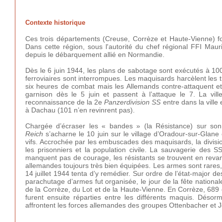
Contexte historique
Ces trois départements (Creuse, Corrèze et Haute-Vienne) fo
Dans cette région, sous l'autorité du chef régional FFI Mauri
depuis le débarquement allié en Normandie.
Dès le 6 juin 1944, les plans de sabotage sont exécutés à 1
ferroviaires sont interrompues. Les maquisards harcèlent les 
six heures de combat mais les Allemands contre-attaquent et r
garnison dès le 5 juin et passent à l’attaque le 7. La vil
reconnaissance de la 2e
Panzerdivision SS
entre dans la ville
à Dachau (101 n’en revinrent pas).
Chargée d’écraser les « bandes » (la Résistance) sur son
Reich
s’acharne le 10 juin sur le village d’Oradour-sur-Glan
vifs. Accrochée par les embuscades des maquisards, la divisio
les prisonniers et la population civile. La sauvagerie des S
manquent pas de courage, les résistants se trouvent en revan
allemandes toujours très bien équipées. Les armes sont rares,
14 juillet 1944 tenta d’y remédier. Sur ordre de l’état-major d
parachutage d’armes fut organisée, le jour de la fête nationale
de la Corrèze, du Lot et de la Haute-Vienne. En Corrèze, 689
furent ensuite réparties entre les différents maquis. Désor
affrontent les forces allemandes des groupes Ottenbacher et Jes