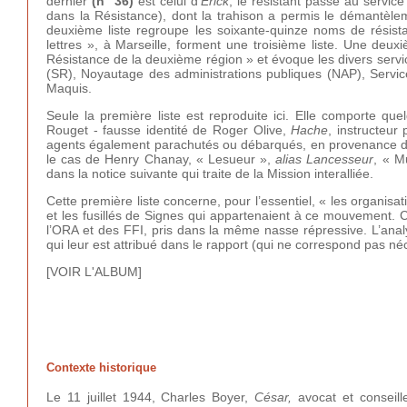
dernier
(n° 36)
est celui d’
Érick
, le résistant passé au servic
dans la Résistance), dont la trahison a permis le démantèle
deuxième liste regroupe les soixante-quinze noms de résista
lettres », à Marseille, forment une troisième liste. Une deuxi
Résistance de la deuxième région » et évoque les divers serv
(SR), Noyautage des administrations publiques (NAP), Service
Maquis.
Seule la première liste est reproduite ici. Elle comporte 
Rouget - fausse identité de Roger Olive,
Hache
, instructeur
agents également parachutés ou débarqués, en provenance de 
le cas de Henry Chanay, « Lesueur »,
alias Lancesseur
, « Mu
dans la notice suivante qui traite de la Mission interalliée.
Cette première liste concerne, pour l’essentiel, « les organi
et les fusillés de Signes qui appartenaient à ce mouvement.
l’ORA et des FFI, pris dans la même nasse répressive. L’analy
qui leur est attribué dans le rapport (qui ne correspond pas né
[VOIR L'ALBUM]
Contexte historique
Le 11 juillet 1944, Charles Boyer,
César,
avocat et conseill