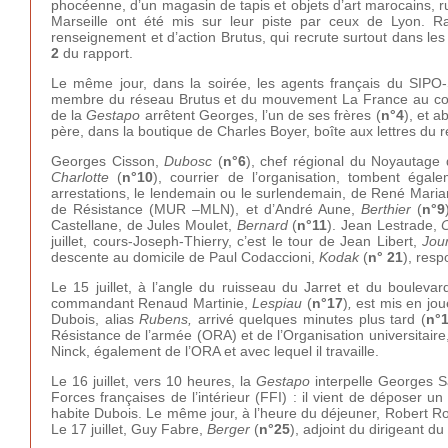
phocéenne, d’un magasin de tapis et objets d’art marocains, r
Marseille ont été mis sur leur piste par ceux de Lyon. R
renseignement et d’action Brutus, qui recrute surtout dans le
2
du rapport.
Le même jour, dans la soirée, les agents français du SIPO
membre du réseau Brutus et du mouvement La France au comba
de la
Gestapo
arrêtent Georges, l’un de ses frères (
n°4
), et a
père, dans la boutique de Charles Boyer, boîte aux lettres du 
Georges Cisson,
Dubosc
(
n°6
), chef régional du Noyautage 
Charlotte
(
n°10
), courrier de l’organisation, tombent éga
arrestations, le lendemain ou le surlendemain, de René Maria
de Résistance (MUR –MLN), et d’André Aune,
Berthier
(
n°9
Castellane, de Jules Moulet,
Bernard
(
n°11
). Jean Lestrade,
C
juillet, cours-Joseph-Thierry, c’est le tour de Jean Libert,
Jou
descente au domicile de Paul Codaccioni,
Kodak
(
n° 21
), res
Le 15 juillet, à l’angle du ruisseau du Jarret et du boulevar
commandant Renaud Martinie,
Lespiau
(
n°17
)
,
est mis en jou
Dubois, alias
Rubens,
arrivé quelques minutes plus tard (
n°
Résistance de l’armée (ORA) et de l’Organisation universitaire, e
Ninck, également de l’ORA et avec lequel il travaille.
Le 16 juillet, vers 10 heures, la
Gestapo
interpelle Georges S
Forces françaises de l’intérieur (FFI) : il vient de déposer u
habite Dubois. Le même jour, à l’heure du déjeuner, Robert R
Le 17 juillet, Guy Fabre,
Berger
(
n°25
), adjoint du dirigeant 