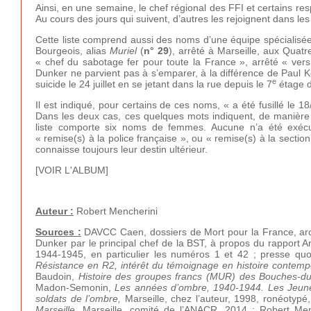
Ainsi, en une semaine, le chef régional des FFI et certains 
Au cours des jours qui suivent, d’autres les rejoignent dans le
Cette liste comprend aussi des noms d’une équipe spécialisée 
Bourgeois, alias
Muriel
(
n° 29
), arrêté à Marseille, aux Quatre
« chef du sabotage fer pour toute la France », arrêté « vers 
Dunker ne parvient pas à s’emparer, à la différence de Paul K
e
suicide le 24 juillet en se jetant dans la rue depuis le 7
étage d
Il est indiqué, pour certains de ces noms, « a été fusillé le 1
Dans les deux cas, ces quelques mots indiquent, de manière qu
liste comporte six noms de femmes. Aucune n’a été exécuté
« remise(s) à la police française », ou « remise(s) à la sectio
connaisse toujours leur destin ultérieur.
[VOIR L'ALBUM]
Auteur :
Robert Mencherini
Sources :
DAVCC Caen, dossiers de Mort pour la France, arc
Dunker par le principal chef de la BST, à propos du rapport An
1944-1945, en particulier les numéros 1 et 42 ; presse qu
Résistance en R2, intérêt du témoignage en histoire contemp
Baudoin,
Histoire des groupes francs (MUR) des Bouches-du
Madon-Semonin,
Les années d’ombre, 1940-1944. Les Jeunes
soldats de l’ombre,
Marseille, chez l’auteur, 1998, ronéotyp
Marseille,
Marseille, comité de l’ANACR, 2014 ; Robert Me