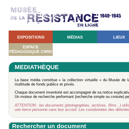
EXPOSITIONS
MÉDIAS
LIEUX
ESPACE
PÉDAGOGIQUE CNRD
MEDIATHÈQUE
La base média constitue « la collection virtuelle » du Musée de 
multitude de fonds publics et privés.
Chaque document inventorié est accompagné de sa notice explicati
Un moteur de recherche performant (recherche simple ou croisée) perm
ATTENTION : les documents (photographies, archives, films...) utilisé
une tierce personne sans leur accord. Les coordonnées des détent
Rechercher un document