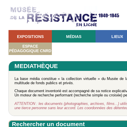
EXPOSITIONS
MÉDIAS
LIEUX
ESPACE
PÉDAGOGIQUE CNRD
MEDIATHÈQUE
La base média constitue « la collection virtuelle » du Musée de 
multitude de fonds publics et privés.
Chaque document inventorié est accompagné de sa notice explicati
Un moteur de recherche performant (recherche simple ou croisée) perm
ATTENTION : les documents (photographies, archives, films...) utilisé
une tierce personne sans leur accord. Les coordonnées des détent
Rechercher un document