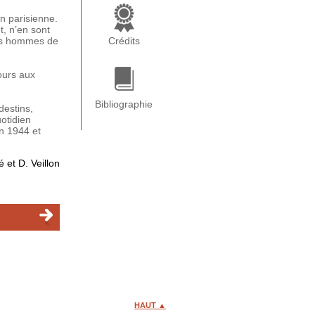
on parisienne.
t, n’en sont
des hommes de
Crédits
ours aux
Bibliographie
destins,
uotidien
in 1944 et
 et D. Veillon
HAUT ▲