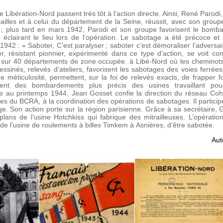
e Libération-Nord passent très tôt à l’action directe. Ainsi, René Parodi
sailles et à celui du département de la Seine, réussit, avec son group
; plus tard en mars 1942, Parodi et son groupe favorisent le bomba
 éclairant le lieu lors de l’opération. Le sabotage a été précoce et 
42 : « Saboter, C’est paralyser ; saboter c’est démoraliser l’adversaire
 résistant pionnier, expérimenté dans ce type d’action, se voit conf
es sur 40 départements de zone occupée. à Libé-Nord où les cheminot
essinés, relevés d’ateliers, favorisent les sabotages des voies ferrées
méticulosité, permettent, sur la foi de relevés exacts, de frapper f
nt des bombardements plus précis des usines travaillant pour
 au printemps 1944, Jean Gosset confie la direction du réseau Coho
es du BCRA, à la coordination des opérations de sabotages. Il particip
. Son action porte sur la région parisienne. Grâce à sa secrétaire, Ga
s plans de l’usine Hotchkiss qui fabrique des mitrailleuses. L’opératio
r de l’usine de roulements à billes Timkem à Asnières, d’être sabotée.
Aut