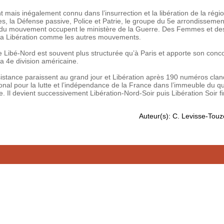
t mais inégalement connu dans l’insurrection et la libération de la régi
s, la Défense passive, Police et Patrie, le groupe du 5e arrondissemen
 du mouvement occupent le ministère de la Guerre. Des Femmes et 
e la Libération comme les autres mouvements.
 de Libé-Nord est souvent plus structurée qu’à Paris et apporte son conc
la 4e division américaine.
sistance paraissent au grand jour et Libération après 190 numéros clan
tional pour la lutte et l’indépendance de la France dans l’immeuble du q
e. Il devient successivement Libération-Nord-Soir puis Libération Soir f
Auteur(s): C. Levisse-Touzé