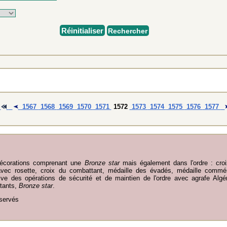
Réinitialiser
Rechercher
1567
1568
1569
1570
1571
1572
1573
1574
1575
1576
1577
décorations comprenant une
Bronze star
mais également dans l'ordre : cro
vec rosette, croix du combattant, médaille des évadés, médaille commém
e des opérations de sécurité et de maintien de l'ordre avec agrafe Algér
stants,
Bronze star
.
éservés