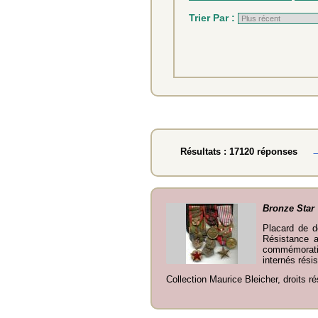
Trier Par :
Résultats : 17120 réponses
Bronze Star
Placard de 
Résistance a
commémorativ
internés rési
Collection Maurice Bleicher, droits r