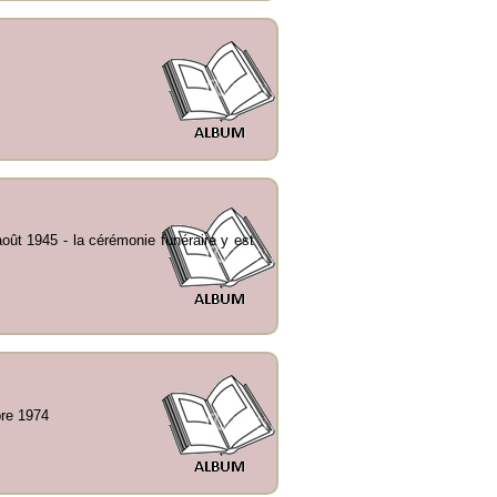
août 1945 - la cérémonie funéraire y est
re 1974