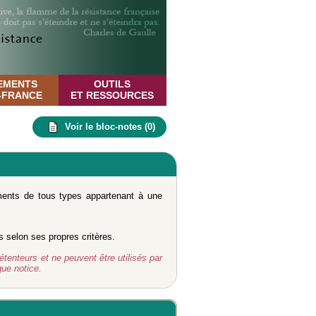
EMENTS
OUTILS
E-FRANCE
ET RESSOURCES
Voir le bloc-notes (
0
)
uments de tous types appartenant à une
s selon ses propres critères.
étenteurs et ne peuvent être utilisés par
ue notice.