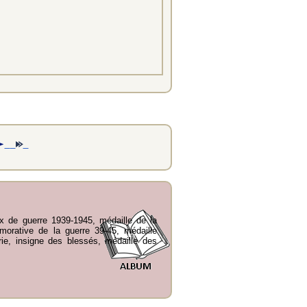
ix de guerre 1939-1945, médaille de la
orative de la guerre 39-45, médaille
ie, insigne des blessés, médaille des