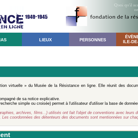
ÉVÈN
IAS
LIEUX
PERSONNES
ILE-D
ction virtuelle » du Musée de la Résistance en ligne. Elle réunit des doc
mpagné de sa notice explicative.
cherche simple ou croisée) permet à l'utilisateur d'utiliser la base de donnée
ies, archives, films...) utilisés ont fait l'objet de conventions avec leurs d
d. Les coordonnées des détenteurs des documents sont mentionnées sur chaq
ent