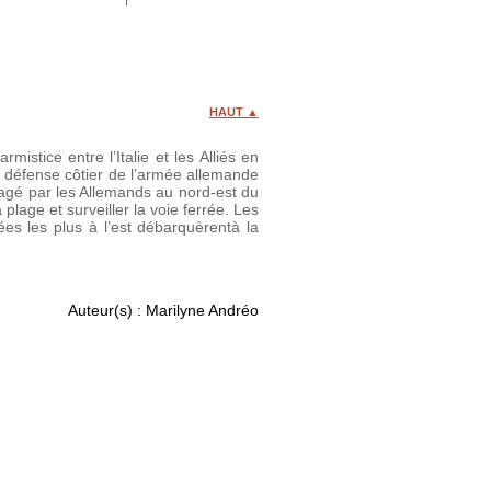
HAUT ▲
istice entre l’Italie et les Alliés en
e défense côtier de l’armée allemande
énagé par les Allemands au nord-est du
plage et surveiller la voie ferrée. Les
es les plus à l’est débarquèrentà la
Auteur(s) : Marilyne Andréo