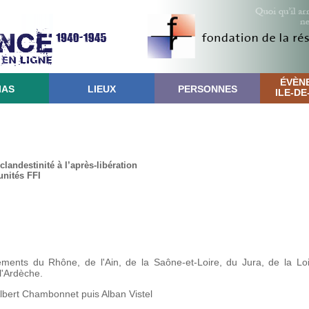
ÉVÈN
IAS
LIEUX
PERSONNES
ILE-D
landestinité à l’après-libération
unités FFI
ents du Rhône, de l'Ain, de la Saône-et-Loire, du Jura, de la Lo
 l'Ardèche.
lbert Chambonnet puis Alban Vistel