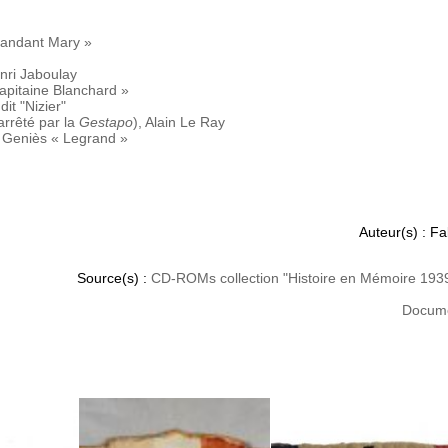
andant Mary »
enri Jaboulay
capitaine Blanchard »
it "Nizier"
arrêté par la
Gestapo
), Alain Le Ray
t Geniès « Legrand »
Auteur(s) : F
Source(s) :
CD-ROMs collection "Histoire en Mémoire 193
Docume