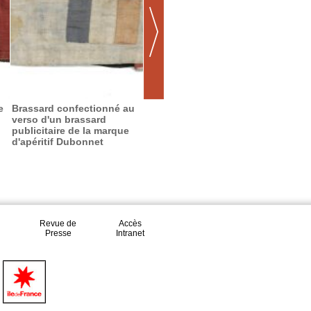
e
Brassard confectionné au
Brassard FFI région 1
Brassa
verso d'un brassard
publicitaire de la marque
d'apéritif Dubonnet
Revue de
Accès
Presse
Intranet