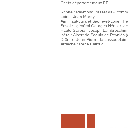
Chefs départementaux FFI :
Rhône : Raymond Basset dit « comm
Loire : Jean Marey
Ain, Haut-Jura et Saône-et-Loire : H
Savoie : général Georges Héritier « 
Haute-Savoie : Joseph Lambroschini d
Isère : Albert de Seguin de Reyniès (
Drôme : Jean-Pierre de Lassus Sain
Ardèche : René Calloud