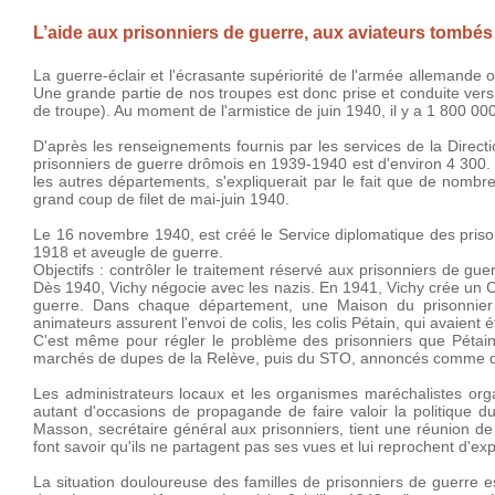
L’aide aux prisonniers de guerre, aux aviateurs tombés
La guerre-éclair et l'écrasante supériorité de l'armée allemande
Une grande partie de nos troupes est donc prise et conduite vers
de troupe). Au moment de l'armistice de juin 1940, il y a 1 800 00
D'après les renseignements fournis par les services de la Direc
prisonniers de guerre drômois en 1939-1940 est d'environ 4 300. 
les autres départements, s'expliquerait par le fait que de nomb
grand coup de filet de mai-juin 1940.
Le 16 novembre 1940, est créé le Service diplomatique des priso
1918 et aveugle de guerre.
Objectifs : contrôler le traitement réservé aux prisonniers de gu
Dès 1940, Vichy négocie avec les nazis. En 1941, Vichy crée un C
guerre. Dans chaque département, une Maison du prisonnier 
animateurs assurent l'envoi de colis, les colis Pétain, qui avaient 
C'est même pour régler le problème des prisonniers que Pétain la
marchés de dupes de la Relève, puis du STO, annoncés comme dev
Les administrateurs locaux et les organismes maréchalistes org
autant d'occasions de propagande de faire valoir la politique du
Masson, secrétaire général aux prisonniers, tient une réunion 
font savoir qu'ils ne partagent pas ses vues et lui reprochent d'exp
La situation douloureuse des familles de prisonniers de guerre e