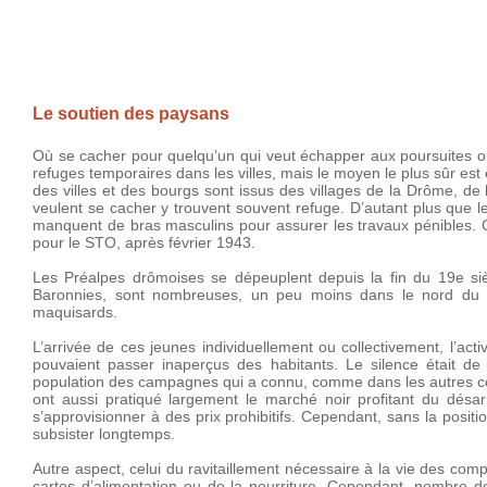
Le soutien des paysans
Où se cacher pour quelqu’un qui veut échapper aux poursuites ou 
refuges temporaires dans les villes, mais le moyen le plus sûr e
des villes et des bourgs sont issus des villages de la Drôme, de 
veulent se cacher y trouvent souvent refuge. D’autant plus que 
manquent de bras masculins pour assurer les travaux pénibles. Cet
pour le STO, après février 1943.
Les Préalpes drômoises se dépeuplent depuis la fin du 19e si
Baronnies, sont nombreuses, un peu moins dans le nord du dé
maquisards.
L’arrivée de ces jeunes individuellement ou collectivement, l’ac
pouvaient passer inaperçus des habitants. Le silence était de 
population des campagnes qui a connu, comme dans les autres c
ont aussi pratiqué largement le marché noir profitant du désa
s’approvisionner à des prix prohibitifs. Cependant, sans la posit
subsister longtemps.
Autre aspect, celui du ravitaillement nécessaire à la vie des co
cartes d’alimentation ou de la nourriture. Cependant, nombre d