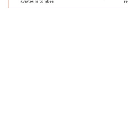
aviateurs tombés
ré