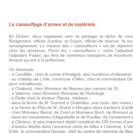
Le camouflage d’armes et de matériels
En Drôme, deux capitaines vont se partager la tâche de cond
Rougement, officier d'active, et Guyon, officier de réserve. Ils
renseignement. La mission des « camoufleurs » est de répertorier
chez les stockeurs. Parmi les « camoufleurs », outre l'adjudant
l'adjudant Fialaix, qui fera de nombreux transports de munitions
Arnaud qui est à la préfecture.
On dissimule :
- à Condillac, chez le comte d'Andigné, des munitions d'infanterie 
- au château de L'Isle, commune d'Allex, chez le commandant Gi
pour mitrailleuses ;
- à Chabeuil, chez Monsieur de Neyrieu des canons de 25 ;
- à Valence, chez Monsieur Romanet de l'Estrange ;
- à Etoile chez le docteur Planas, médecin ;
- dans la ferme de M. Gommit à Chabrillan, une moto, des mines d'
- à la ferme du Plan de M. Orand à Menglon deux tracteurs d'artill
- chez Monsieur Barral, de Crest et Monsieur Boch, de Romans ac
- dans les monastères d'Aiguebelle et de Roullier, de l'armement e
- à Clérieux, le plus important dépôt constitué de 230 tonnes d'ar
- d'autres dépôts dans l'ancienne usine de billes à Cobonne, à Va
Enfin, le commandant Dauriac, chef du centre de remonte de Bayan