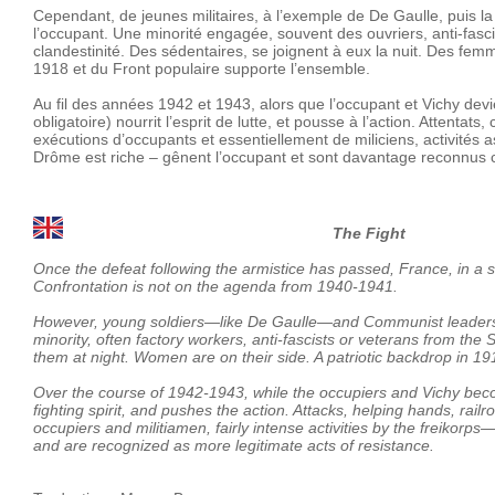
Cependant, de jeunes militaires, à l’exemple de De Gaulle, puis la
l’occupant. Une minorité engagée, souvent des ouvriers, anti-fasc
clandestinité. Des sédentaires, se joignent à eux la nuit. Des fem
1918 et du Front populaire supporte l’ensemble.
Au fil des années 1942 et 1943, alors que l’occupant et Vichy devi
obligatoire) nourrit l’esprit de lutte, et pousse à l’action. Attentats
exécutions d’occupants et essentiellement de miliciens, activités
Drôme est riche – gênent l’occupant et sont davantage reconnus c
The Fight
Once the defeat following the armistice has passed, France, in a sta
Confrontation is not on the agenda from 1940-1941.
However, young soldiers—like De Gaulle—and Communist leaders, c
minority, often factory workers, anti-fascists or veterans from th
them at night. Women are on their side. A patriotic backdrop in 1
Over the course of 1942-1943, while the occupiers and Vichy bec
fighting spirit, and pushes the action. Attacks, helping hands, rail
occupiers and militiamen, fairly intense activities by the freiko
and are recognized as more legitimate acts of resistance.