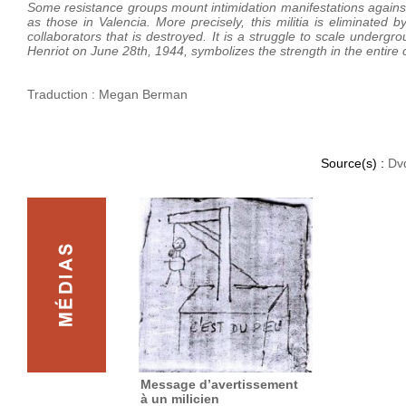
Some resistance groups mount intimidation manifestations against
as those in Valencia. More precisely, this militia is eliminated
collaborators that is destroyed. It is a struggle to scale undergro
Henriot on June 28th, 1944, symbolizes the strength in the entire 
Traduction : Megan Berman
Source(s) :
Dv
Message d’avertissement
à un milicien