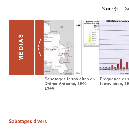
Source(s) :
Dv
Sabotages ferroviaires en
Fréquence des
Drôme-Ardèche, 1940-
ferroviaires, 1
1944
Sabotages divers