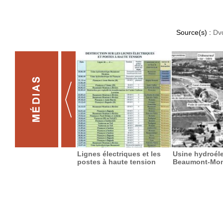
Source(s) :
Dv
Lignes électriques et les
Usine hydroéle
postes à haute tension
Beaumont-Mo