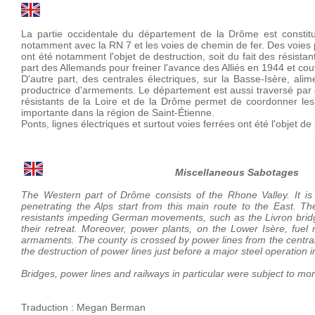
La partie occidentale du département de la Drôme est constitu
notamment avec la RN 7 et les voies de chemin de fer. Des voies pé
ont été notamment l'objet de destruction, soit du fait des résis
part des Allemands pour freiner l'avance des Alliés en 1944 et couvr
D'autre part, des centrales électriques, sur la Basse-Isère, alime
productrice d'armements. Le département est aussi traversé par de
résistants de la Loire et de la Drôme permet de coordonner les 
importante dans la région de Saint-Étienne.
Ponts, lignes électriques et surtout voies ferrées ont été l'objet d
Miscellaneous Sabotages
The Western part of Drôme consists of the Rhone Valley. It is
penetrating the Alps start from this main route to the East. The
resistants impeding German movements, such as the Livron bridge
their retreat. Moreover, power plants, on the Lower Isère, fuel 
armaments. The county is crossed by power lines from the central
the destruction of power lines just before a major steel operation i
Bridges, power lines and railways in particular were subject to mo
Traduction : Megan Berman