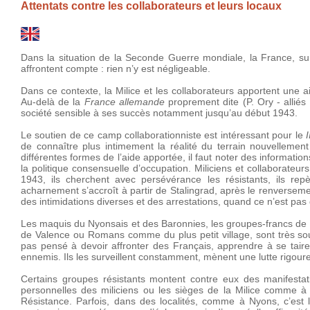
Attentats contre les collaborateurs et leurs locaux
Dans la situation de la Seconde Guerre mondiale, la France, sur 
affrontent compte : rien n’y est négligeable.
Dans ce contexte, la Milice et les collaborateurs apportent une a
Au-delà de la
France allemande
proprement dite (P. Ory - alliés 
société sensible à ses succès notamment jusqu’au début 1943.
Le soutien de ce camp collaborationniste est intéressant pour le
de connaître plus intimement la réalité du terrain nouvellement
différentes formes de l’aide apportée, il faut noter des information
la politique consensuelle d’occupation. Miliciens et collaborateurs
1943, ils cherchent avec persévérance les résistants, ils repèr
acharnement s’accroît à partir de Stalingrad, après le renverseme
des intimidations diverses et des arrestations, quand ce n’est pa
Les maquis du Nyonsais et des Baronnies, les groupes-francs de P
de Valence ou Romans comme du plus petit village, sont très souv
pas pensé à devoir affronter des Français, apprendre à se taire 
ennemis. Ils les surveillent constamment, mènent une lutte rigoure
Certains groupes résistants montent contre eux des manifestatio
personnelles des miliciens ou les sièges de la Milice comme à Va
Résistance. Parfois, dans des localités, comme à Nyons, c’est l