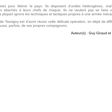
ivés pour libérer le pays. Ils disposent d’unités hétérogènes, ma
ès attachés à leurs chefs de maquis. Ils ne veulent pas se faire vo
 La plupart ignore les techniques et tactiques propres à une armée méca
e Tassigny est d’avoir réussi cette délicate opération, en dépit de diff
aussi, parfois, de ses propres compagnons.
Auteur(s) : Guy Giraud et 