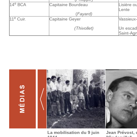
e
14
BCA
Capitaine Bourdeau
Lisière o
Lente
(
Fayard)
e
11
Cuir.
Capitaine Geyer
Vassieux
(Thivollet)
Un escadr
Saint-Ag
La mobilisation du 9 juin
Jean Prévost, 