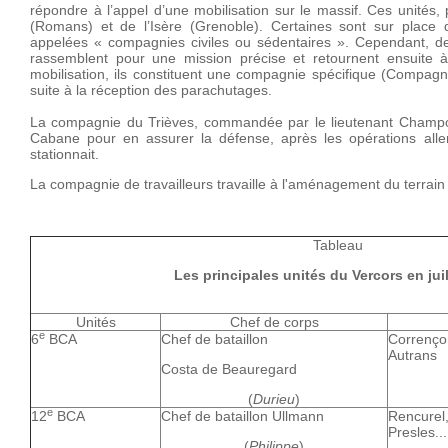
répondre à l’appel d’une mobilisation sur le massif. Ces unités
(Romans) et de l’Isère (Grenoble). Certaines sont sur place d
appelées « compagnies civiles ou sédentaires ». Cependant, des 
rassemblent pour une mission précise et retournent ensuite à
mobilisation, ils constituent une compagnie spécifique (Compag
suite à la réception des parachutages.
La compagnie du Trièves, commandée par le lieutenant Champ
Cabane pour en assurer la défense, après les opérations all
stationnait.
La compagnie de travailleurs travaille à l'aménagement du terrain
Tableau
Les principales unités du Vercors en juil
Unités
Chef de corps
e
6
BCA
Chef de bataillon
Corrençon
Autrans
Costa de Beauregard
(
Durieu
)
e
12
BCA
Chef de bataillon Ullmann
Rencurel
Presles...
(
Philippe
)