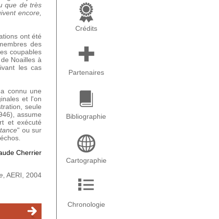
eu que de très
ivent encore,
Crédits
ations ont été
s membres des
ées coupables
 de Noailles à
ivant les cas
Partenaires
e a connu une
nales et l'on
tration, seule
1946), assume
Bibliographie
rt et exécuté
stance
" ou sur
 échos.
laude Cherrier
Cartographie
e
, AERI, 2004
Chronologie