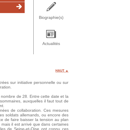
Biographie(s)
Actualités
HAUT ▲
rées sur initiative personnelle ou sur
ration.
 nombre de 28. Entre cette date et la
sommaires, auxquelles il faut tout de
nt.
nées de collaboration. Ces mesures
des soldats allemands, ou encore des
 de faire baisser la tension au plan
 mais il est arrivé que dans certaines
lles de Seine-et-Oise ont connu ces