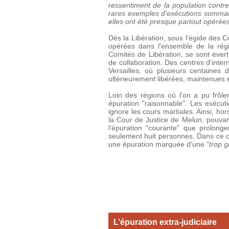
ressentiment de la population contre 
rares exemples d'exécutions sommair
elles ont été presque partout opérées
Dès la Libération, sous l'égide des 
opérées dans l'ensemble de la régi
Comités de Libération, se sont éve
de collaboration. Des centres d'inte
Versailles, où plusieurs centaines
ultérieurement libérées, maintenues 
Loin des régions où l'on a pu frôl
épuration "raisonnable". Les exécut
ignore les cours martiales. Ainsi, ho
la Cour de Justice de Melun, pouva
l'épuration "courante" que prolon
seulement huit personnes. Dans ce cli
une épuration marquée d'une "
trop 
L’épuration extra-judiciaire