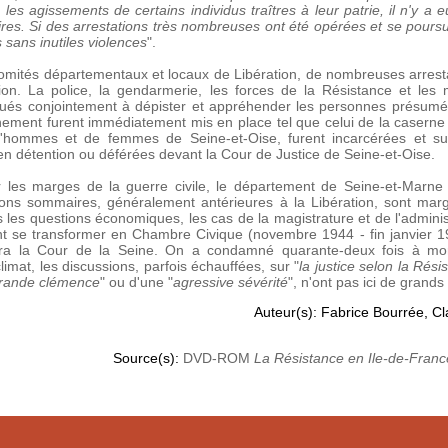
les agissements de certains individus traîtres à leur patrie, il n'y a 
es. Si des arrestations très nombreuses ont été opérées et se poursu
 sans inutiles violences
".
Comités départementaux et locaux de Libération, de nombreuses arrest
on. La police, la gendarmerie, les forces de la Résistance et le
rtués conjointement à dépister et appréhender les personnes présum
rnement furent immédiatement mis en place tel que celui de la caserne
 d'hommes et de femmes de Seine-et-Oise, furent incarcérées et su
en détention ou déférées devant la Cour de Justice de Seine-et-Oise.
er les marges de la guerre civile, le département de Seine-et-Marn
ions sommaires, généralement antérieures à la Libération, sont margi
rs les questions économiques, les cas de la magistrature et de l'adminis
nt se transformer en Chambre Civique (novembre 1944 - fin janvier 
gera la Cour de la Seine. On a condamné quarante-deux fois à mo
mat, les discussions, parfois échauffées, sur "
la justice selon la Rési
grande clémence
" ou d'une "
agressive sévérité
", n'ont pas ici de grands
Auteur(s): Fabrice Bourrée, C
Source(s):
DVD-ROM
La Résistance en Ile-de-Franc