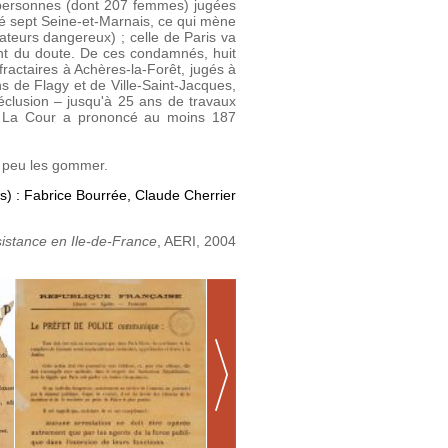
79 personnes (dont 207 femmes) jugées
gé sept Seine-et-Marnais, ce qui mène
lateurs dangereux) ; celle de Paris va
nt du doute. De ces condamnés, huit
ractaires à Achères-la-Forêt, jugés à
ns de Flagy et de Ville-Saint-Jacques,
clusion – jusqu'à 25 ans de travaux
s. La Cour a prononcé au moins 187
à peu les gommer.
s) : Fabrice Bourrée, Claude Cherrier
istance en Ile-de-France
, AERI, 2004