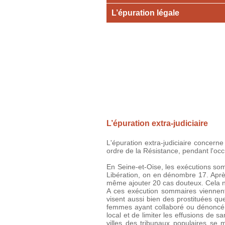
L’épuration légale
L’épuration extra-judiciaire
L'épuration extra-judiciaire concerne
ordre de la Résistance, pendant l'occ
En Seine-et-Oise, les exécutions som
Libération, on en dénombre 17. Après
même ajouter 20 cas douteux. Cela 
A ces exécution sommaires viennen
visent aussi bien des prostituées q
femmes ayant collaboré ou dénoncé d
local et de limiter les effusions de 
villes des tribunaux populaires se