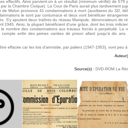
es effectifs. Ainsi parvient-on à un résultat (minimum vérifié) de 5
 par la Chambre Civique). La Cour de Paris aurait plus tardivement ju
ce de Melun prononce 41 condamnations à mort (auxiliaires du
SD
, dé
damnations le sont par contumace et deux vont bénéficier étrangeme
s. S'y ajoutent deux traîtres du réseau Manipule, dénonciateurs de réf
l 1945. Ainsi, la plupart bénéficient d'une grâce, dont les trois milicie
le nombre des condamnations aux travaux forcés à perpétuité. La ré
 compte enfin des peines variées de prison allant jusqu'à dix an
tre effacée car les lois d'amnistie, par paliers (1947-1953), vont peu 
Auteur(
Source(s) :
DVD-ROM
La Rés