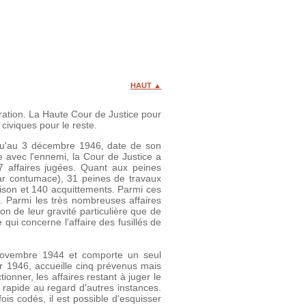
HAUT ▲
ration. La Haute Cour de Justice pour
civiques pour le reste.
usqu'au 3 décembre 1946, date de son
e avec l'ennemi, la Cour de Justice a
7 affaires jugées. Quant aux peines
par contumace), 31 peines de travaux
rison et 140 acquittements. Parmi ces
 Parmi les très nombreuses affaires
on de leur gravité particulière que de
ui concerne l'affaire des fusillés de
 novembre 1944 et comporte un seul
r 1946, accueille cinq prévenus mais
onner, les affaires restant à juger le
 rapide au regard d'autres instances.
fois codés, il est possible d'esquisser