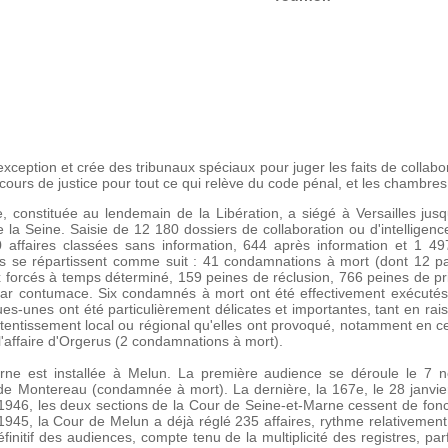
xception et crée des tribunaux spéciaux pour juger les faits de collabo
urs de justice pour tout ce qui relève du code pénal, et les chambres 
, constituée au lendemain de la Libération, a siégé à Versailles j
 la Seine. Saisie de 12 180 dossiers de collaboration ou d'intelligenc
0 affaires classées sans information, 644 après information et 1 49
lles se répartissent comme suit : 41 condamnations à mort (dont 12 
x forcés à temps déterminé, 159 peines de réclusion, 766 peines de p
ar contumace. Six condamnés à mort ont été effectivement exécutés.
es-unes ont été particulièrement délicates et importantes, tant en rais
tentissement local ou régional qu'elles ont provoqué, notamment en ce q
'affaire d'Orgerus (2 condamnations à mort).
rne est installée à Melun. La première audience se déroule le 7
 de Montereau (condamnée à mort). La dernière, la 167e, le 28 janvie
1946, les deux sections de la Cour de Seine-et-Marne cessent de foncti
 1945, la Cour de Melun a déjà réglé 235 affaires, rythme relativement
définitif des audiences, compte tenu de la multiplicité des registres, par