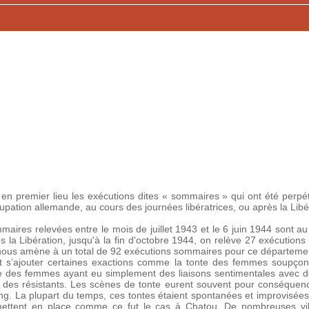
 en premier lieu les exécutions dites « sommaires » qui ont été perpét
upation allemande, au cours des journées libératrices, ou après la Libé
maires relevées entre le mois de juillet 1943 et le 6 juin 1944 sont au
 la Libération, jusqu'à la fin d'octobre 1944, on relève 27 exécutions 
nous amène à un total de 92 exécutions sommaires pour ce départeme
t s’ajouter certaines exactions comme la tonte des femmes soupçon
ue des femmes ayant eu simplement des liaisons sentimentales avec 
es résistants. Les scènes de tonte eurent souvent pour conséquence
sang. La plupart du temps, ces tontes étaient spontanées et improvisées
 mettent en place comme ce fut le cas à Chatou. De nombreuses vi