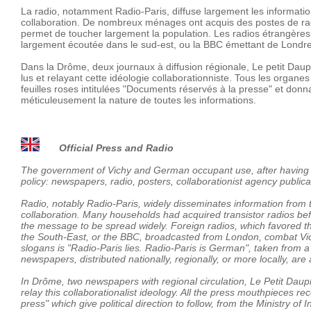
La radio, notamment Radio-Paris, diffuse largement les informati
collaboration. De nombreux ménages ont acquis des postes de ra
permet de toucher largement la population. Les radios étrangères,
largement écoutée dans le sud-est, ou la BBC émettant de Londr
Dans la Drôme, deux journaux à diffusion régionale, Le petit Daup
lus et relayant cette idéologie collaborationniste. Tous les organe
feuilles roses intitulées "Documents réservés à la presse" et donnan
méticuleusement la nature de toutes les informations.
Official Press and Radio
The government of Vichy and German occupant use, after having s
policy: newspapers, radio, posters, collaborationist agency publicat
Radio, notably Radio-Paris, widely disseminates information from t
collaboration. Many households had acquired transistor radios be
the message to be spread widely. Foreign radios, which favored the 
the South-East, or the BBC, broadcasted from London, combat Vi
slogans is "Radio-Paris lies. Radio-Paris is German", taken from a
newspapers, distributed nationally, regionally, or more locally, ar
In Drôme, two newspapers with regional circulation, Le Petit Dauph
relay this collaborationalist ideology. All the press mouthpieces r
press" which give political direction to follow, from the Ministry o