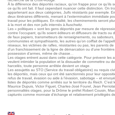
recherche de la Croix-Rouge.
À la différence des déportés raciaux, qu’on frappe pour ce qu’ils so
ce qu’ils ont fait. Il faut cependant nuancer cette distinction. O
appartenant aux deux catégories, Juifs résistants par exemple. En 
deux itinéraires différents, menant à l’extermination immédiate pour
travail pour les politiques. En réalité, les cheminements seront pl
à la mort et des non juifs internés à Auschwitz.
Les « politiques » sont les gens déportés par mesure de répression,
contre l’occupant, qu’ils soient éditeurs et diffuseurs de tracts ou 
de faux papiers, transmetteurs de renseignements, ou saboteurs, e
communistes et sympathisants, les autres qu’on coiffait de l’appell
réseaux, les victimes de rafles, résistantes ou pas, les parents de
d’un franchissement de la ligne de démarcation ou d’une frontière,
possession d’armes, même de chasse…
Les otages entrent aussi dans cette catégorie. Pour prévenir les a
veulent intimider la population et la dissuader de commettre ou de
harcelés, toute personne arrêtée devient un otage.
Les assujettis au STO (Service du travail obligatoire) ou requis civ
les déportés, mais ceux qui ont été sanctionnés pour leur opposi
refus de travail, évasion ou aide à l’évasion, sabotage – et envoyé
listes de déportés comme arrêtés sur le territoire du
Reich
. C’est
Maurice Dupuis, Victor Figuet, Charles-José Fourel, Jean Perriolat
personnalités otages, pour la Drôme le préfet Robert Cousin, Max
capturés comme monnaie d’échange et relativement privilégiés de