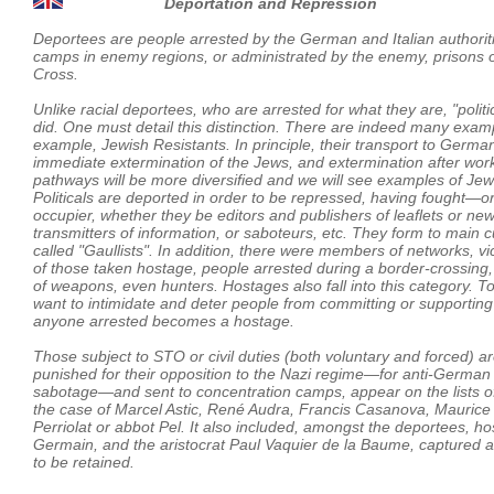
Deportation and Repression
Deportees are people arrested by the German and Italian authoriti
camps in enemy regions, or administrated by the enemy, prisons o
Cross.
Unlike racial deportees, who are arrested for what they are, "politi
did. One must detail this distinction. There are indeed many examp
example, Jewish Resistants. In principle, their transport to German
immediate extermination of the Jews, and extermination after work ex
pathways will be more diversified and we will see examples of J
Politicals are deported in order to be repressed, having fought—
occupier, whether they be editors and publishers of leaflets or new
transmitters of information, or saboteurs, etc. They form to main
called "Gaullists". In addition, there were members of networks, vi
of those taken hostage, people arrested during a border-crossing, 
of weapons, even hunters. Hostages also fall into this category. T
want to intimidate and deter people from committing or supportin
anyone arrested becomes a hostage.
Those subject to STO or civil duties (both voluntary and forced) a
punished for their opposition to the Nazi regime—for anti-German
sabotage—and sent to concentration camps, appear on the lists of 
the case of Marcel Astic, René Audra, Francis Casanova, Maurice 
Perriolat or abbot Pel. It also included, amongst the deportees,
Germain, and the aristocrat Paul Vaquier de la Baume, captured as
to be retained.