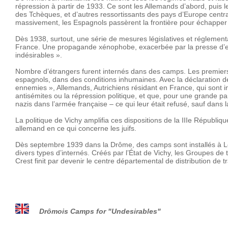
répression à partir de 1933. Ce sont les Allemands d’abord, puis l
des Tchèques, et d’autres ressortissants des pays d’Europe centra
massivement, les Espagnols passèrent la frontière pour échapper 
Dès 1938, surtout, une série de mesures législatives et réglement
France. Une propagande xénophobe, exacerbée par la presse d’ext
indésirables ».
Nombre d’étrangers furent internés dans des camps. Les premiers, G
espagnols, dans des conditions inhumaines. Avec la déclaration de
ennemies », Allemands, Autrichiens résidant en France, qui sont int
antisémites ou la répression politique, et que, pour une grande parti
nazis dans l’armée française – ce qui leur était refusé, sauf dans 
La politique de Vichy amplifia ces dispositions de la IIIe Républiqu
allemand en ce qui concerne les juifs.
Dès septembre 1939 dans la Drôme, des camps sont installés à Lori
divers types d’internés. Créés par l’État de Vichy, les Groupes de 
Crest finit par devenir le centre départemental de distribution de 
Drômois Camps for "Undesirables"