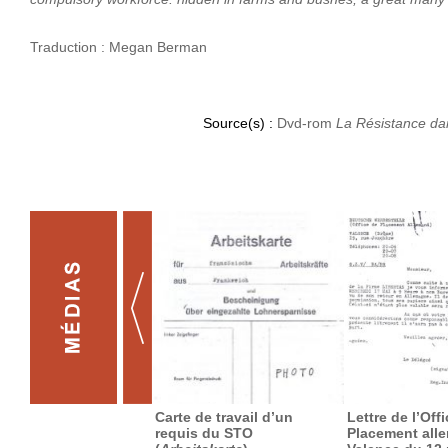
Traduction : Megan Berman
Source(s) :
Dvd-rom
La Résistance da
Carte de travail d’un
Lettre de l’Off
requis du STO
Placement all