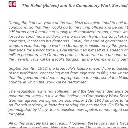
The Relief (Relève) and the Compulsory Work Service
During the first two years of the war, Nazi occupiers tried to bait t
conditions, so that they would go to the hiring offices and be sent
inH farms and factories to supply their mobilized troops; needs whi
forced to send more soldiers on the eastern front. Fritz Sauckel, 
countries, increases his demands. Laval, the head of government, 
workers volunteering to work in Germany, is instituted by the gov
demands for a work force. Laval introduces himself in a speech
million prisoners, the Germans promise to liberate one prisoner of 
the French. This will be a fool's bargain, as the Germans only part
September 4th, 1942, the la Revele's failure drives Vichy to buckle
of the workforce, concerning men from eighteen to fifty, and women
that the government deems appropriate in the interest of the Nation
country in which the work will be performed.
The requisition law is not sufficient, and the Germans' demands
government votes on a law that institues a Compulsory Work Serv
German agreement signed on September 17th 1943 decides to favo
on French territory, in factories serving the occupation. On Febru
promulgated by Vichy: the requisition now applies to men aged six
forty-five.
All of this scarcely has any result. However, these constraints fo
compulsory workforce: hidden in farms and bushes, a great many o