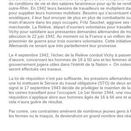
de conditions de vie et des salaires faramineux pour qu’ils se re
outre-Rhin. En 1942 leurs besoins de travailleurs se multiplient da
pour suppléer leurs hommes mobilisés. Besoins qui s’accentuent e
soviétiques, il leur faut envoyer de plus en plus de combattants su
main-d’œuvre dans les pays occupés, Fritz Sauckel, aggrave ses 
marchande. La Relève, départ d’ouvriers volontaires pour travaill
Vichy pour satisfaire aux pressantes demandes allemandes de m
allocution le 22 juin 1942. Au moment où la France a un million de
prisonnier de guerre pour trois ouvriers volontaires. Cette initia
Allemands ne tenant que très partiellement leur promesse.
Le 4 septembre 1942, l’échec de la Relève conduit Vichy à passer à 
d’œuvre, concernant les hommes de 18 à 50 ans et les femmes de 
gouvernement jugera utiles dans l’intérêt de la Nation ». On not
seront effectués ces travaux.
La loi de réquisition n’est pas suffisante, les pressions allemande
une loi instituant le Service du travail obligatoire (STO) de deu
signé le 17 septembre 1943 décide de privilégier le maintien de la 
les usines travaillant pour l’occupant. Le 1er février 1944, une no
réquisition s’applique alors aux hommes âgés de 16 à 66 ans et 
cela n’aura guère de résultat.
Par contre, ces contraintes amènent de nombreux jeunes gens à f
les fermes ou le maquis, ils deviendront en grand nombre des rési