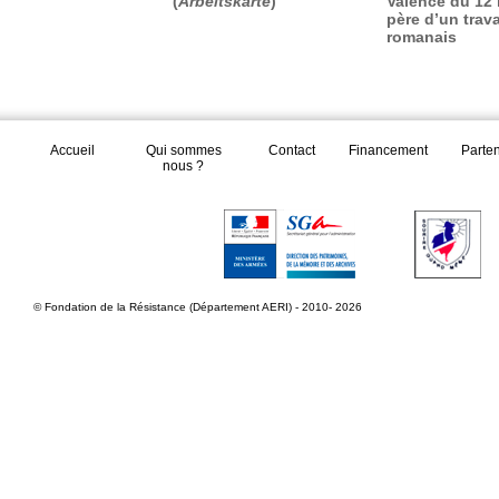
(
Arbeitskarte
)
Valence du 12 
père d’un trava
romanais
Accueil
Qui sommes
Contact
Financement
Parte
nous ?
© Fondation de la Résistance (Département AERI) - 2010- 2026