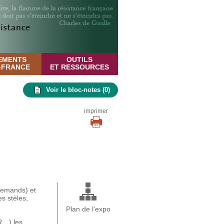
EMENTS
OUTILS
E-FRANCE
ET RESSOURCES
Voir le bloc-notes (
0
)
imprimer
llemands) et
s stèles,
Plan de l'expo
R…) les