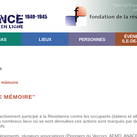
ÉVÈN
IAS
LIEUX
PERSONNES
ILE-D
s
e mémoire
E MÉMOIRE"
tivement participé à la Résistance contre les occupants (italiens et a
 nombreux lieux où se sont déroulées ces actions sont marqués par de
fs.
vènements, plusieurs associations (Pionniers du Vercors, AFMD, ANAC