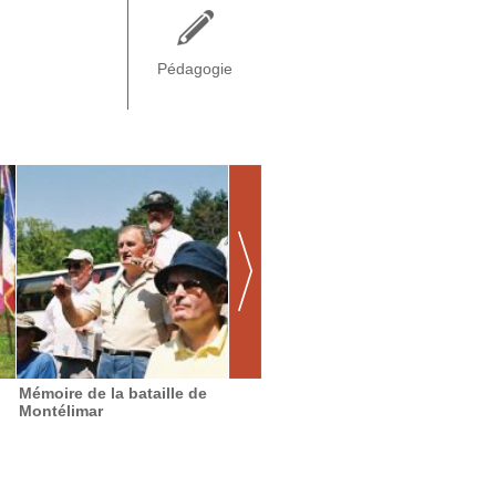
Pédagogie
Mémoire de la bataille de
Touristes et planeurs à
Parcou
Montélimar
Vassieux-en-Vercors
les rou
Résist