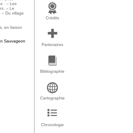
x : – Les
rs. – Le
 – Du village
Crédits
, en liaison
ean Sauvageon
Partenaires
Bibliographie
Cartographie
Chronologie